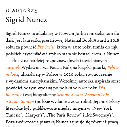
O AUTORZE
Sigrid Nunez
Sigrid Nunez urodziła się w Nowym Jorku i mieszka tam do
dziś. Jest laureatką prestiżowej National Book Award z 2018
roku za powieść
Przyjaciel
, która w 2019 roku trafiła do rąk
polskich czytelników i szybko stała się bestsellerem, a Nunez
– jedną z najbardziej rozpoznawalnych i uwielbianych
autorek
Wydawnictwa Pauza. Kolejna książka pisarki,
Pełnia
miłości
, ukazała się w Polsce w 2020 roku, równocześnie
z wydaniem amerykańskim. Wcześniej autorka napisała sześć
powieści, w tym wydaną po polsku w 2022 roku
Dla
Rouenny
i esej biograficzny
Sempre Susan: Wspomnienie
o Susan Sontag
(polskie wydanie z 2021 roku). Jej inne teksty
literackie były publikowane między innymi w „New York
Timesie”, „Harper’s”, „The Paris Review” i „McSweeney’s”.
Poza twórczością pisarską Nunez zajmuje się również pracą