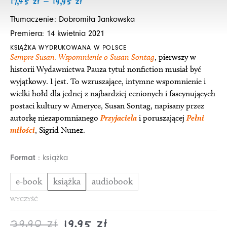
cen:
cen:
17,45
zł
–
19,95
zł
od
od
Tłumaczenie: Dobromiła Jankowska
17,45 zł
34,90 zł
Premiera: 14 kwietnia 2021
do
do
KSIĄŻKA WYDRUKOWANA W POLSCE
19,95 zł
39,90 zł
Sempre Susan. Wspomnienie o Susan Sontag
, pierwszy w
historii Wydawnictwa Pauza tytuł nonfiction musiał być
wyjątkowy. I jest. To wzruszające, intymne wspomnienie i
wielki hołd dla jednej z najbardziej cenionych i fascynujących
postaci kultury w Ameryce, Susan Sontag, napisany przez
autorkę niezapomnianego
Przyjaciela
i poruszającej
Pełni
miłości
, Sigrid Nunez.
ilość
Format
książka
Sempre
Susan.
e-book
książka
audiobook
Wspomnienie
WYCZYŚĆ
o
Susan
39,90
zł
19,95
zł
Sontag