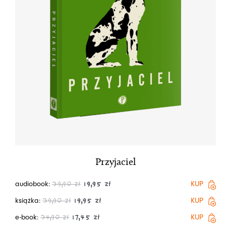
Przyjaciel
audiobook:
KUP
39,90
zł
19,95
zł
książka:
KUP
39,90
zł
19,95
zł
e-book:
KUP
34,90
zł
17,45
zł