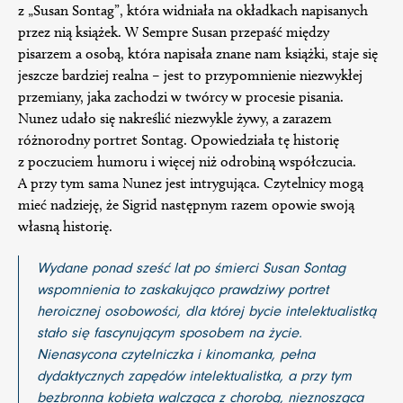
z „Susan Sontag”, która widniała na okładkach napisanych
przez nią książek. W Sempre Susan przepaść między
pisarzem a osobą, która napisała znane nam książki, staje się
jeszcze bardziej realna – jest to przypomnienie niezwykłej
przemiany, jaka zachodzi w twórcy w procesie pisania.
Nunez udało się nakreślić niezwykle żywy, a zarazem
różnorodny portret Sontag. Opowiedziała tę historię
z poczuciem humoru i więcej niż odrobiną współczucia.
A przy tym sama Nunez jest intrygująca. Czytelnicy mogą
mieć nadzieję, że Sigrid następnym razem opowie swoją
własną historię.
Wydane ponad sześć lat po śmierci Susan Sontag
wspomnienia to zaskakująco prawdziwy portret
heroicznej osobowości, dla której bycie intelektualistką
stało się fascynującym sposobem na życie.
Nienasycona czytelniczka i kinomanka, pełna
dydaktycznych zapędów intelektualistka, a przy tym
bezbronna kobieta walcząca z chorobą, nieznosząca