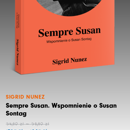
SIGRID NUNEZ
Sempre Susan. Wspomnienie o Susan
Sontag
Zakres
Zakres
34,90
zł
–
39,90
zł