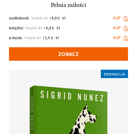
Pełnia miłości
audiobook:
KUP
39,90
zł
19,95
zł
książka:
KUP
39,90
zł
19,95
zł
e-book:
KUP
34,90
zł
17,45
zł
ZOBACZ
PROMOCJA