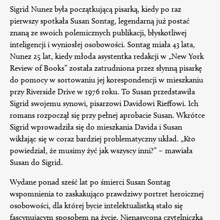
Sigrid Nunez była początkującą pisarką, kiedy po raz
pierwszy spotkała Susan Sontag, legendarną już postać
znaną ze swoich polemicznych publikacji, błyskotliwej
inteligencji i wyniosłej osobowości. Sontag miała 43 lata,
Nunez 25 lat, kiedy młoda asystentka redakcji w „New York
Review of Books” została zatrudniona przez słynną pisarkę
do pomocy w sortowaniu jej korespondencji w mieszkaniu
przy Riverside Drive w 1976 roku. To Susan przedstawiła
Sigrid swojemu synowi, pisarzowi Davidowi Rieffowi. Ich
romans rozpoczął się przy pełnej aprobacie Susan. Wkrótce
Sigrid wprowadziła się do mieszkania Davida i Susan
wikłając się w coraz bardziej problematyczny układ. „Kto
powiedział, że musimy żyć jak wszyscy inni?” – mawiała
Susan do Sigrid.
Wydane ponad sześć lat po śmierci Susan Sontag
wspomnienia to zaskakująco prawdziwy portret heroicznej
osobowości, dla której bycie intelektualistką stało się
fascynującym sposobem na życie. Nienasycona czytelniczka