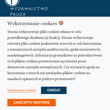
WYDAWNICTWO
PAUZA
Wykorzystanie cookies
Pauza zrodziła się z pasji – do czytania i
dobrej prozy zagranicznej. Specjalizuje
Strona wykorzystuje pliki cookies własne w celu
się w literaturze z wyższej półki, która
wciąga, pochłania, wywołuje emocje.
prawidłowego działania jej funkcji. Strona wykorzystuje
również pliki cookies podmiotów trzecich w celu korzystania
CO WYDAJĘ?
z zewnętrznych narzędzi analitycznych, społecznościowych,
Sprawdź
, zanim napiszesz!
marketingowych. Informacje gromadzone za pośrednictwem
tych plików cookies przetwarzane są również przez
NAWIGACJA
PAUZA
dostawców narzędzi zewnętrznych. Czy wyrażach zgodę na
Książki
Strona główna
korzystanie z innych niż niezbędne plików cookies na
Promocja
Sklep
zasadach opisanych w polityce prywatności?
Audiobooki
O Pauzie
Ustawienia cookies
ODRZUĆ
Autorzy
Co wydaję
Podcast
About us
ZAAKCEPTUJ WSZYSTKIE
Recenzje
Współpracownicy