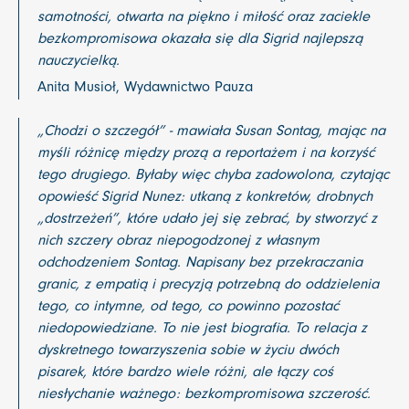
samotności, otwarta na piękno i miłość oraz zaciekle
bezkompromisowa okazała się dla Sigrid najlepszą
nauczycielką.
Anita Musioł, Wydawnictwo Pauza
„Chodzi o szczegół” - mawiała Susan Sontag, mając na
myśli różnicę między prozą a reportażem i na korzyść
tego drugiego. Byłaby więc chyba zadowolona, czytając
opowieść Sigrid Nunez: utkaną z konkretów, drobnych
„dostrzeżeń”, które udało jej się zebrać, by stworzyć z
nich szczery obraz niepogodzonej z własnym
odchodzeniem Sontag. Napisany bez przekraczania
granic, z empatią i precyzją potrzebną do oddzielenia
tego, co intymne, od tego, co powinno pozostać
niedopowiedziane. To nie jest biografia. To relacja z
dyskretnego towarzyszenia sobie w życiu dwóch
pisarek, które bardzo wiele różni, ale łączy coś
niesłychanie ważnego: bezkompromisowa szczerość.