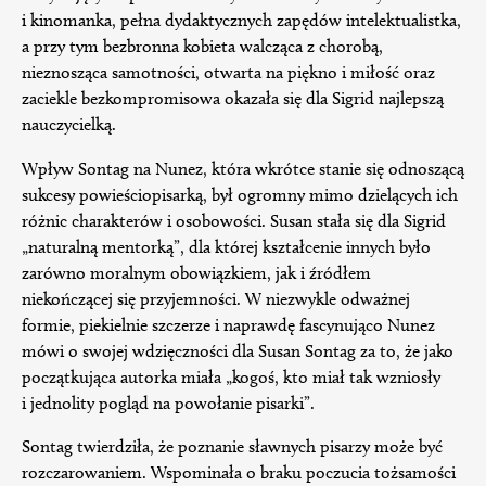
i kinomanka, pełna dydaktycznych zapędów intelektualistka,
a przy tym bezbronna kobieta walcząca z chorobą,
nieznosząca samotności, otwarta na piękno i miłość oraz
zaciekle bezkompromisowa okazała się dla Sigrid najlepszą
nauczycielką.
Wpływ Sontag na Nunez, która wkrótce stanie się odnoszącą
sukcesy powieściopisarką, był ogromny mimo dzielących ich
różnic charakterów i osobowości. Susan stała się dla Sigrid
„naturalną mentorką”, dla której kształcenie innych było
zarówno moralnym obowiązkiem, jak i źródłem
niekończącej się przyjemności. W niezwykle odważnej
formie, piekielnie szczerze i naprawdę fascynująco Nunez
mówi o swojej wdzięczności dla Susan Sontag za to, że jako
początkująca autorka miała „kogoś, kto miał tak wzniosły
i jednolity pogląd na powołanie pisarki”.
Sontag twierdziła, że poznanie sławnych pisarzy może być
rozczarowaniem. Wspominała o braku poczucia tożsamości