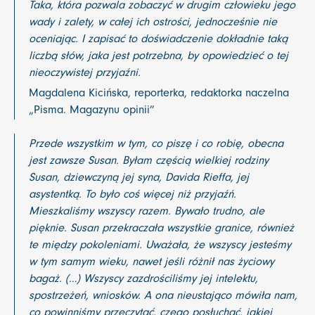
Taka, która pozwala zobaczyć w drugim człowieku jego
wady i zalety, w całej ich ostrości, jednocześnie nie
oceniając. I zapisać to doświadczenie dokładnie taką
liczbą słów, jaka jest potrzebna, by opowiedzieć o tej
nieoczywistej przyjaźni.
Magdalena Kicińska, reporterka, redaktorka naczelna
„Pisma. Magazynu opinii”
Przede wszystkim w tym, co piszę i co robię, obecna
jest zawsze Susan. Byłam częścią wielkiej rodziny
Susan, dziewczyną jej syna, Davida Rieffa, jej
asystentką. To było coś więcej niż przyjaźń.
Mieszkaliśmy wszyscy razem. Bywało trudno, ale
pięknie. Susan przekraczała wszystkie granice, również
te między pokoleniami. Uważała, że wszyscy jesteśmy
w tym samym wieku, nawet jeśli różnił nas życiowy
bagaż. (…) Wszyscy zazdrościliśmy jej intelektu,
spostrzeżeń, wniosków. A ona nieustająco mówiła nam,
co powinniśmy przeczytać, czego posłuchać, jakiej