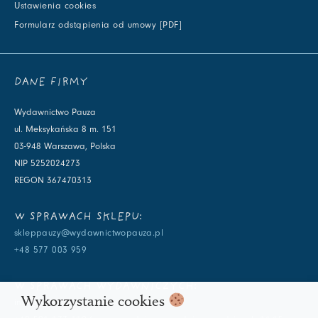
Ustawienia cookies
Formularz odstąpienia od umowy [PDF]
DANE FIRMY
Wydawnictwo Pauza
ul. Meksykańska 8 m. 151
03-948 Warszawa, Polska
NIP 5252024273
REGON 367470313
W SPRAWACH SKLEPU:
skleppauzy@wydawnictwopauza.pl
+48 577 003 959
W SPRAWACH WYDAWNICZYCH:
Wykorzystanie cookies
info@wydawnictwopauza.pl