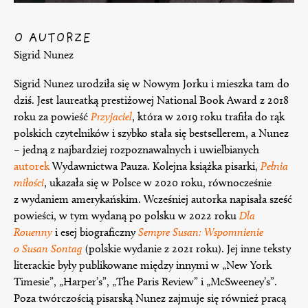
O AUTORZE
Sigrid Nunez
Sigrid Nunez urodziła się w Nowym Jorku i mieszka tam do
dziś. Jest laureatką prestiżowej National Book Award z 2018
roku za powieść
Przyjaciel
, która w 2019 roku trafiła do rąk
polskich czytelników i szybko stała się bestsellerem, a Nunez
– jedną z najbardziej rozpoznawalnych i uwielbianych
autorek
Wydawnictwa Pauza. Kolejna książka pisarki,
Pełnia
miłości
, ukazała się w Polsce w 2020 roku, równocześnie
z wydaniem amerykańskim. Wcześniej autorka napisała sześć
powieści, w tym wydaną po polsku w 2022 roku
Dla
Rouenny
i esej biograficzny
Sempre Susan: Wspomnienie
o Susan Sontag
(polskie wydanie z 2021 roku). Jej inne teksty
literackie były publikowane między innymi w „New York
Timesie”, „Harper’s”, „The Paris Review” i „McSweeney’s”.
Poza twórczością pisarską Nunez zajmuje się również pracą