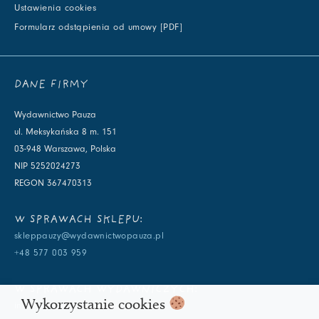
Ustawienia cookies
Formularz odstąpienia od umowy [PDF]
DANE FIRMY
Wydawnictwo Pauza
ul. Meksykańska 8 m. 151
03-948 Warszawa, Polska
NIP 5252024273
REGON 367470313
W SPRAWACH SKLEPU:
skleppauzy@wydawnictwopauza.pl
+48 577 003 959
W SPRAWACH WYDAWNICZYCH:
Wykorzystanie cookies
info@wydawnictwopauza.pl