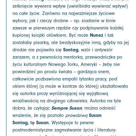
zetknięcie wywiera wpływ (uwielbiała wywierać wpływ!)
na całe życie. Zarówno na najważniejsze życiowe
wybory, jak i rzeczy drobne – np. siadanie w kinie
zawsze w pierwszym rzędzie czy podpisywanie każdej
kupionej książki ołówkiem. Być może
Nunez
i tak
zostałaby pisarką, ale bezdyskusyjnie inną, gdyby na jej
drodze nie pojawiła się
Sontag
, wzór i antywzór
zarazem, a z pewnością mentorka, przewodniczka po
życiu kulturalnym Nowego Jorku, Ameryki – żeby nie
powiedzieć po prostu świata – gardząca snem,
całkowicie pozbawiona empatii tytanka pracy, pod
okiem której (a może w kontrze do której) ukształtowała
się autorka prozy wyróżniającej się wyjątkową
wrażliwością na drugiego człowieka. Autorka na tyle
dobra, że czytając
Sempre Susan
,
można odnieść
wrażenie, że się poznało
prawdziwą
Susan
tę
Sontag,
Susan
. Występuje tu pewne
postmodernistyczne zagmatwanie życia i literatury: