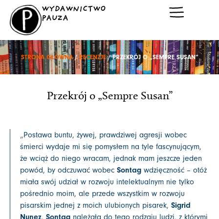
Przejdź
WYDAWNICTWO
do
PAUZA
treści
STRONA GŁÓWNA
/
RECENZJE
/ PRZEKRÓJ O „SEMPRE SUSAN”
Przekrój o „Sempre Susan”
„
Postawa buntu, żywej, prawdziwej agresji wobec
śmierci wydaje mi się pomysłem na tyle fascynującym,
że wciąż do niego wracam, jednak mam jeszcze jeden
powód, by odczuwać wobec
Sontag
wdzięczność – otóż
miała swój udział w rozwoju intelektualnym nie tylko
pośrednio moim, ale przede wszystkim w rozwoju
pisarskim jednej z moich ulubionych pisarek,
Sigrid
Nunez
.
Sontag
należała do tego rodzaju ludzi, z którymi