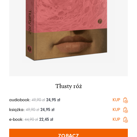
Tłusty róż
audiobook:
49,90
zł
24,95
zł
KUP
książka:
49,90
zł
24,95
zł
KUP
e-book:
44,90
zł
22,45
zł
KUP
ZOBACZ