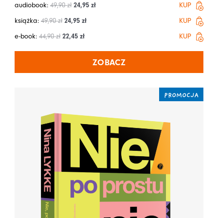
audiobook:
49,90
zł
24,95
zł
KUP
książka:
49,90
zł
24,95
zł
KUP
e-book:
44,90
zł
22,45
zł
KUP
ZOBACZ
PROMOCJA