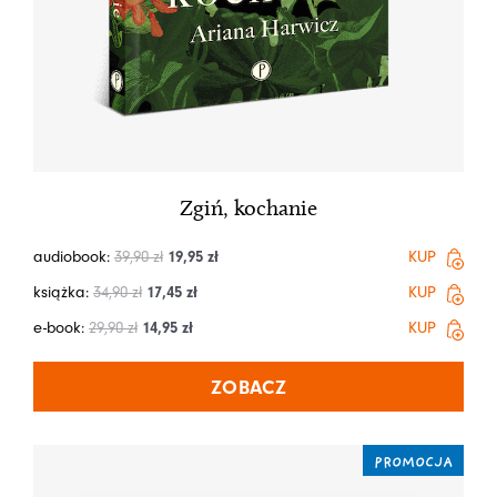
Zgiń, kochanie
audiobook:
39,90
zł
19,95
zł
KUP
książka:
34,90
zł
17,45
zł
KUP
e-book:
29,90
zł
14,95
zł
KUP
ZOBACZ
PROMOCJA