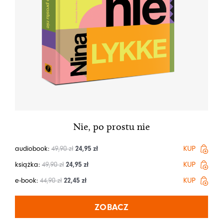
Nie, po prostu nie
audiobook:
49,90
zł
24,95
zł
KUP
książka:
49,90
zł
24,95
zł
KUP
e-book:
44,90
zł
22,45
zł
KUP
ZOBACZ