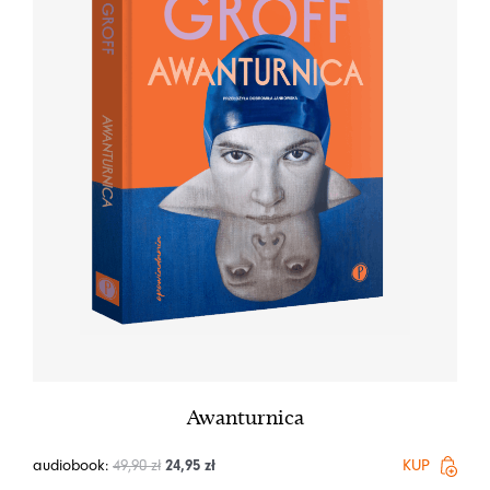
Awanturnica
audiobook:
49,90
zł
24,95
zł
KUP