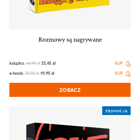
Rozmowy są nagrywane
książka:
44,90
zł
22,45
zł
KUP
e-book:
39,90
zł
19,95
zł
KUP
ZOBACZ
PROMOCJA