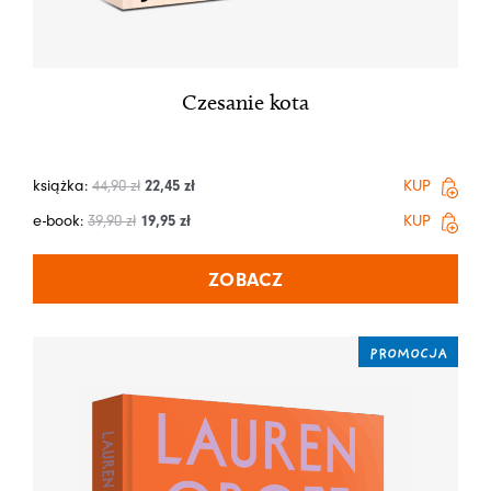
Czesanie kota
książka:
44,90
zł
22,45
zł
KUP
e-book:
39,90
zł
19,95
zł
KUP
ZOBACZ
PROMOCJA