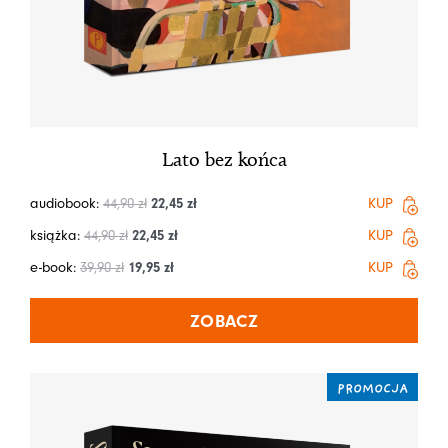
Lato bez końca
audiobook:
44,90
zł
22,45
zł
KUP
książka:
44,90
zł
22,45
zł
KUP
e-book:
39,90
zł
19,95
zł
KUP
ZOBACZ
PROMOCJA