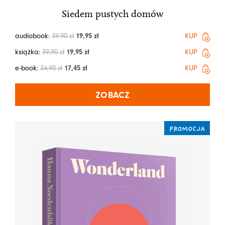
Siedem pustych domów
audiobook:
39,90
zł
19,95
zł
KUP
książka:
39,90
zł
19,95
zł
KUP
e-book:
34,90
zł
17,45
zł
KUP
ZOBACZ
PROMOCJA