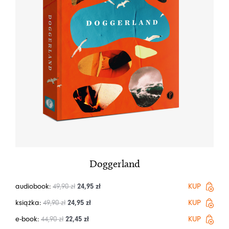
Doggerland
audiobook:
49,90
zł
24,95
zł
KUP
książka:
49,90
zł
24,95
zł
KUP
e-book:
44,90
zł
22,45
zł
KUP