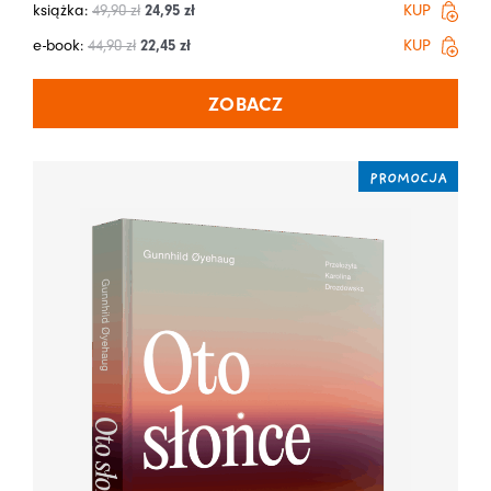
książka:
49,90
zł
24,95
zł
KUP
e-book:
44,90
zł
22,45
zł
KUP
ZOBACZ
PROMOCJA