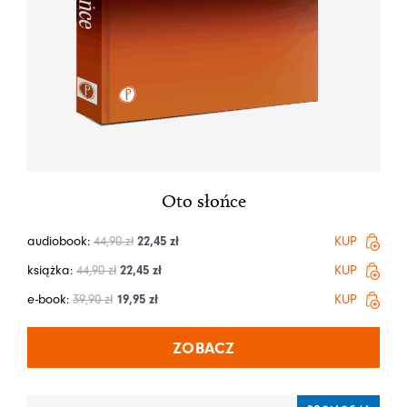
Oto słońce
audiobook:
44,90
zł
22,45
zł
KUP
książka:
44,90
zł
22,45
zł
KUP
e-book:
39,90
zł
19,95
zł
KUP
ZOBACZ