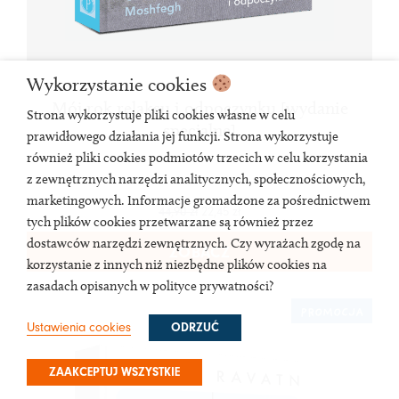
Wykorzystanie cookies
Mój rok relaksu i odpoczynku [wydanie
Strona wykorzystuje pliki cookies własne w celu
specjalne]
prawidłowego działania jej funkcji. Strona wykorzystuje
również pliki cookies podmiotów trzecich w celu korzystania
z zewnętrznych narzędzi analitycznych, społecznościowych,
marketingowych. Informacje gromadzone za pośrednictwem
44,90
zł
22,45
zł
tych plików cookies przetwarzane są również przez
dostawców narzędzi zewnętrznych. Czy wyrażach zgodę na
ZOBACZ
korzystanie z innych niż niezbędne plików cookies na
zasadach opisanych w polityce prywatności?
PROMOCJA
Ustawienia cookies
ODRZUĆ
ZAAKCEPTUJ WSZYSTKIE