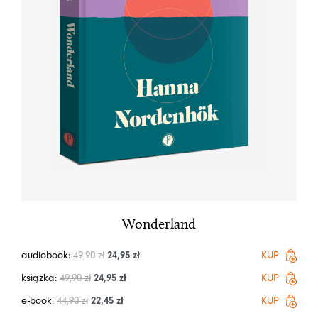
Wonderland
audiobook:
49,90
zł
24,95
zł
KUP
książka:
49,90
zł
24,95
zł
KUP
e-book:
44,90
zł
22,45
zł
KUP