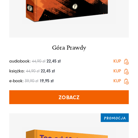
Góra Prawdy
audiobook:
44,90
zł
22,45
zł
KUP
książka:
44,90
zł
22,45
zł
KUP
e-book:
39,90
zł
19,95
zł
KUP
ZOBACZ
PROMOCJA