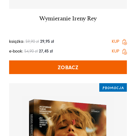
Wymieranie Ireny Rey
książka:
59,90
zł
29,95
zł
KUP
e-book:
54,90
zł
27,45
zł
KUP
ZOBACZ
PROMOCJA