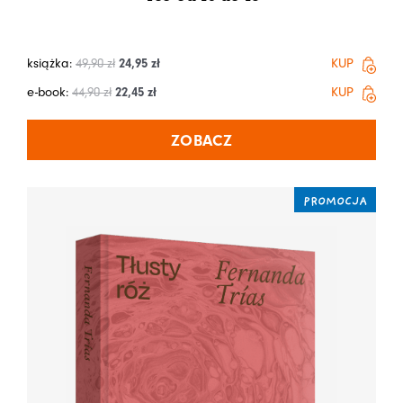
książka:
49,90
zł
24,95
zł
KUP
e-book:
44,90
zł
22,45
zł
KUP
ZOBACZ
PROMOCJA