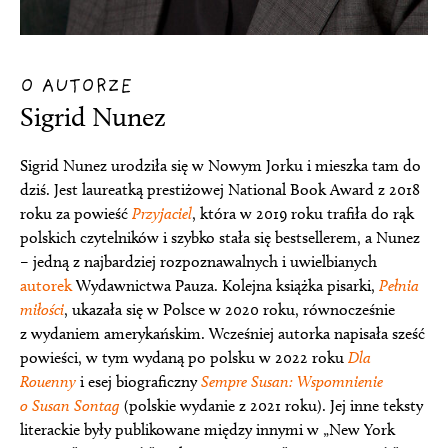
O AUTORZE
Sigrid Nunez
Sigrid Nunez urodziła się w Nowym Jorku i mieszka tam do
dziś. Jest laureatką prestiżowej National Book Award z 2018
roku za powieść
Przyjaciel
, która w 2019 roku trafiła do rąk
polskich czytelników i szybko stała się bestsellerem, a Nunez
– jedną z najbardziej rozpoznawalnych i uwielbianych
autorek
Wydawnictwa Pauza. Kolejna książka pisarki,
Pełnia
miłości
, ukazała się w Polsce w 2020 roku, równocześnie
z wydaniem amerykańskim. Wcześniej autorka napisała sześć
powieści, w tym wydaną po polsku w 2022 roku
Dla
Rouenny
i esej biograficzny
Sempre Susan: Wspomnienie
o Susan Sontag
(polskie wydanie z 2021 roku). Jej inne teksty
literackie były publikowane między innymi w „New York