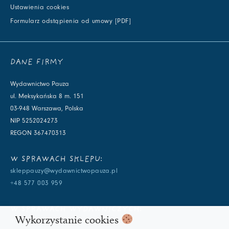
Ustawienia cookies
Formularz odstąpienia od umowy [PDF]
DANE FIRMY
Wydawnictwo Pauza
ul. Meksykańska 8 m. 151
03-948 Warszawa, Polska
NIP 5252024273
REGON 367470313
W SPRAWACH SKLEPU:
skleppauzy@wydawnictwopauza.pl
+48 577 003 959
W SPRAWACH WYDAWNICZYCH:
Wykorzystanie cookies
info@wydawnictwopauza.pl