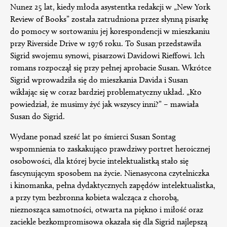
Nunez 25 lat, kiedy młoda asystentka redakcji w „New York
Review of Books” została zatrudniona przez słynną pisarkę
do pomocy w sortowaniu jej korespondencji w mieszkaniu
przy Riverside Drive w 1976 roku. To Susan przedstawiła
Sigrid swojemu synowi, pisarzowi Davidowi Rieffowi. Ich
romans rozpoczął się przy pełnej aprobacie Susan. Wkrótce
Sigrid wprowadziła się do mieszkania Davida i Susan
wikłając się w coraz bardziej problematyczny układ. „Kto
powiedział, że musimy żyć jak wszyscy inni?” – mawiała
Susan do Sigrid.
Wydane ponad sześć lat po śmierci Susan Sontag
wspomnienia to zaskakująco prawdziwy portret heroicznej
osobowości, dla której bycie intelektualistką stało się
fascynującym sposobem na życie. Nienasycona czytelniczka
i kinomanka, pełna dydaktycznych zapędów intelektualistka,
a przy tym bezbronna kobieta walcząca z chorobą,
nieznosząca samotności, otwarta na piękno i miłość oraz
zaciekle bezkompromisowa okazała się dla Sigrid najlepszą