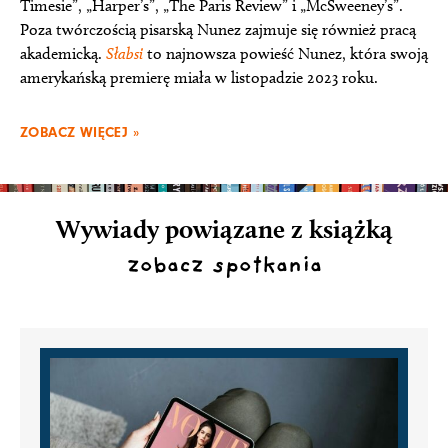
Timesie”, „Harper’s”, „The Paris Review” i „McSweeney’s”.
Poza twórczością pisarską Nunez zajmuje się również pracą
akademicką.
Słabsi
to najnowsza powieść Nunez, która swoją
amerykańską premierę miała w listopadzie 2023 roku.
ZOBACZ WIĘCEJ »
Wywiady powiązane z książką
zobacz spotkania