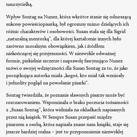
nauczycielką.
Wpływ Sontag na Nunez, która wkrótce stanie się odnoszącą
sukcesy powieściopisarką, był ogromny mimo dzielących ich
różnic charakterów i osobowości. Susan stała się dla Sigrid
„naturalną mentorką”, dla której kształcenie innych było
zarówno moralnym obowiązkiem, jak i źródłem
niekończącej się przyjemności. W niezwykle odważnej
formie, piekielnie szczerze i naprawdę fascynująco Nunez
mówi o swojej wdzięczności dla Susan Sontag za to, że jako
początkująca autorka miała „kogoś, kto miał tak wzniosły
i jednolity pogląd na powołanie pisarki”.
Sontag twierdziła, że poznanie sławnych pisarzy może być
rozczarowaniem. Wspominała o braku poczucia tożsamości
z „Susan Sontag”, która widniała na okładkach napisanych
przez nią książek. W Sempre Susan przepaść między
pisarzem a osobą, która napisała znane nam książki, staje się
jeszcze bardziej realna – jest to przypomnienie niezwykłej