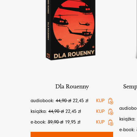
Semp
Dla Rouenny
audiobook:
44,90
zł
22,45
zł
KUP
audiobo
książka:
44,90
zł
22,45
zł
KUP
książka:
e-book:
39,90
zł
19,95
zł
KUP
e-book: