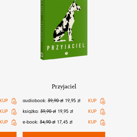
Przyjaciel
KUP
audiobook:
39,90
zł
19,95
zł
KUP
KUP
książka:
39,90
zł
19,95
zł
KUP
KUP
e-book:
34,90
zł
17,45
zł
KUP