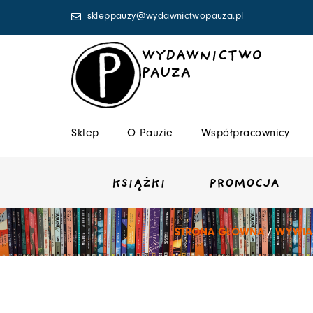
Przejdź
skleppauzy@wydawnictwopauza.pl
do
treści
WYDAWNICTWO
PAUZA
Sklep
O Pauzie
Współpracownicy
KSIĄŻKI
PROMOCJA
STRONA GŁÓWNA
/
WYWIA