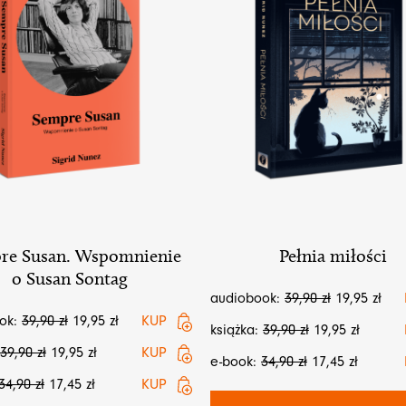
re Susan. Wspomnienie
Pełnia miłości
o Susan Sontag
audiobook:
39,90
zł
19,95
zł
ok:
39,90
zł
19,95
zł
KUP
książka:
39,90
zł
19,95
zł
39,90
zł
19,95
zł
KUP
e-book:
34,90
zł
17,45
zł
34,90
zł
17,45
zł
KUP