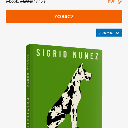
e-book:
34,90
zł
17,45
zł
KUP
ZOBACZ
PROMOCJA