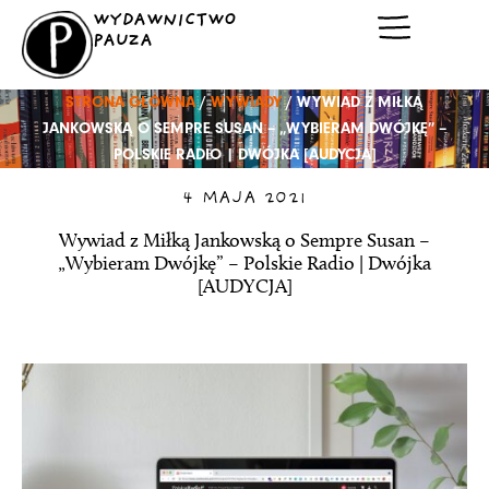
Przejdź
WYDAWNICTWO
do
PAUZA
treści
STRONA GŁÓWNA
/
WYWIADY
/ WYWIAD Z MIŁKĄ
JANKOWSKĄ O SEMPRE SUSAN – „WYBIERAM DWÓJKĘ” –
POLSKIE RADIO | DWÓJKA [AUDYCJA]
4 MAJA 2021
Wywiad z Miłką Jankowską o Sempre Susan –
„Wybieram Dwójkę” – Polskie Radio | Dwójka
[AUDYCJA]