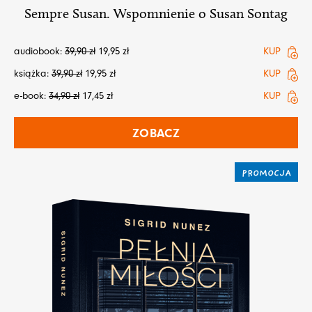
Sempre Susan. Wspomnienie o Susan Sontag
audiobook:
39,90
zł
19,95
zł
KUP
książka:
39,90
zł
19,95
zł
KUP
e-book:
34,90
zł
17,45
zł
KUP
ZOBACZ
PROMOCJA