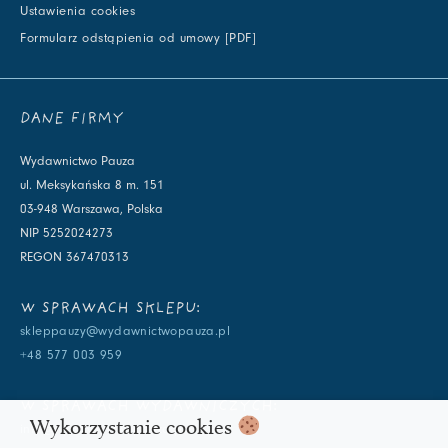
Ustawienia cookies
Formularz odstąpienia od umowy [PDF]
DANE FIRMY
Wydawnictwo Pauza
ul. Meksykańska 8 m. 151
03-948 Warszawa, Polska
NIP 5252024273
REGON 367470313
W SPRAWACH SKLEPU:
skleppauzy@wydawnictwopauza.pl
+48 577 003 959
W SPRAWACH WYDAWNICZYCH:
Wykorzystanie cookies
info@wydawnictwopauza.pl