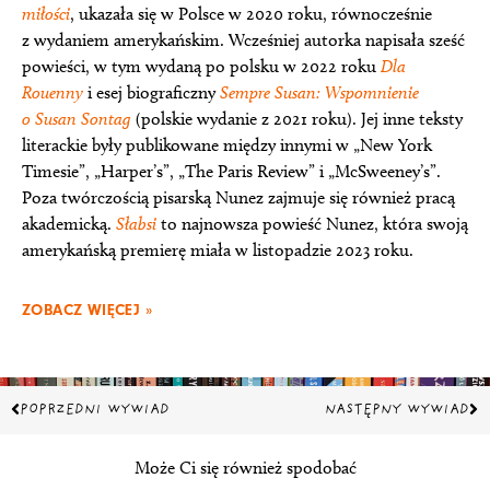
miłości
, ukazała się w Polsce w 2020 roku, równocześnie
z wydaniem amerykańskim. Wcześniej autorka napisała sześć
powieści, w tym wydaną po polsku w 2022 roku
Dla
Rouenny
i esej biograficzny
Sempre Susan: Wspomnienie
o Susan Sontag
(polskie wydanie z 2021 roku). Jej inne teksty
literackie były publikowane między innymi w „New York
Timesie”, „Harper’s”, „The Paris Review” i „McSweeney’s”.
Poza twórczością pisarską Nunez zajmuje się również pracą
akademicką.
Słabsi
to najnowsza powieść Nunez, która swoją
amerykańską premierę miała w listopadzie 2023 roku.
ZOBACZ WIĘCEJ »
Prev
Na
POPRZEDNI WYWIAD
NASTĘPNY WYWIAD
Może Ci się również spodobać