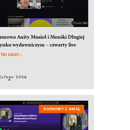
zmowa Anity Musioł i Moniki Długiej
rynku wydawniczym – czwarty live
TAJ DALEJ »
 lutego 2026
ROZMOWY Z ANITĄ