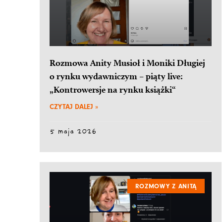
Rozmowa Anity Musioł i Moniki Długiej
o rynku wydawniczym – piąty live:
„Kontrowersje na rynku książki“
CZYTAJ DALEJ »
5 maja 2026
ROZMOWY Z ANITĄ