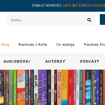
LATO BEZ KOŃCA
DOGGE
ZOBACZ NOWOŚCI:
I
Szukaj
Blog
Rozmowy z Anitą
Co wydaję
Pauzowy Klu
AUDIOBOOKI
AUTORZY
PODCAST
Blog