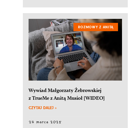
ROZMOWY Z ANITĄ
Wywiad Małgorzaty Żebrowskiej
z TrueMe z Anitą Musioł [WIDEO]
CZYTAJ DALEJ »
24 marca 2025