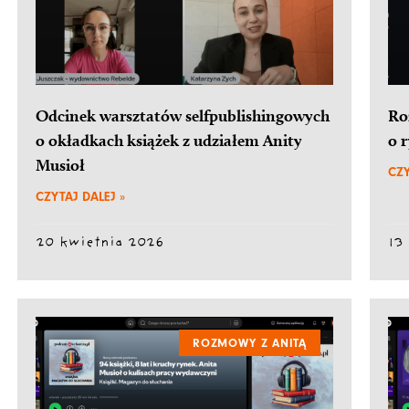
Odcinek warsztatów selfpublishingowych
Ro
o okładkach książek z udziałem Anity
o 
Musioł
CZY
CZYTAJ DALEJ »
20 kwietnia 2026
13
ROZMOWY Z ANITĄ