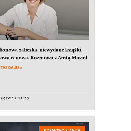
lionowa zaliczka, niewydane książki,
owa cenowa. Rozmowa z Anitą Musioł
TAJ DALEJ »
czerwca 2025
ROZMOWY Z ANITĄ