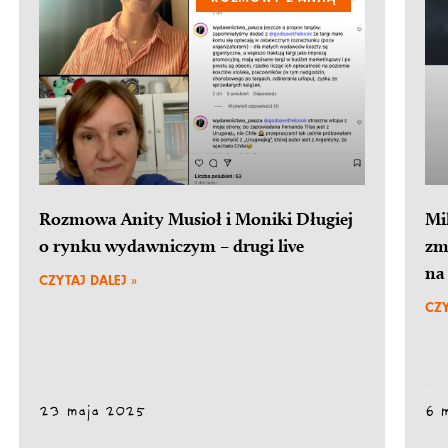
Rozmowa Anity Musioł i Moniki Długiej
Mi
o rynku wydawniczym – drugi live
zm
na
CZYTAJ DALEJ »
CZY
23 maja 2025
6 