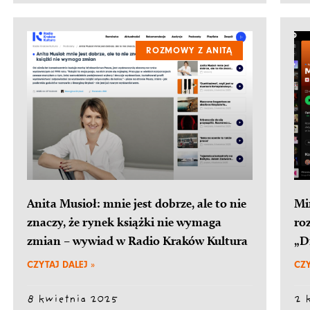
ROZMOWY Z ANITĄ
Anita Musioł: mnie jest dobrze, ale to nie
Mi
znaczy, że rynek książki nie wymaga
ro
zmian – wywiad w Radio Kraków Kultura
„D
CZYTAJ DALEJ »
CZY
8 kwietnia 2025
2 