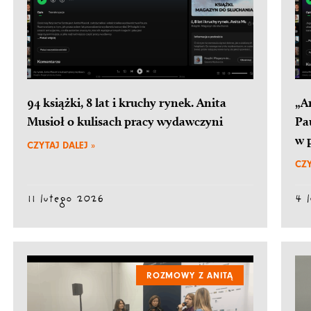
94 książki, 8 lat i kruchy rynek. Anita
„A
Musioł o kulisach pracy wydawczyni
Pa
w 
CZYTAJ DALEJ »
CZY
11 lutego 2026
4 
ROZMOWY Z ANITĄ