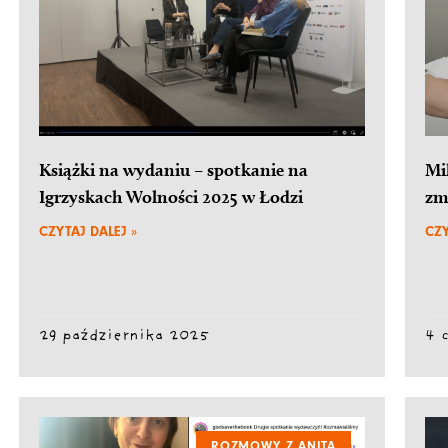
Książki na wydaniu – spotkanie na
Mi
Igrzyskach Wolności 2025 w Łodzi
zm
CZYTAJ DALEJ »
CZY
29 października 2025
4 
ROZMOWY Z ANITĄ