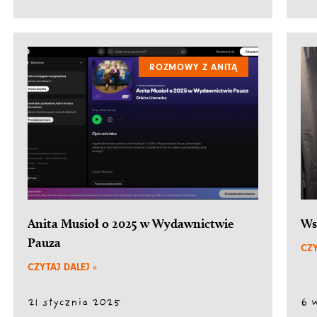
ROZMOWY Z ANITĄ
Anita Musioł o 2025 w Wydawnictwie
Ws
Pauza
CZY
CZYTAJ DALEJ »
21 stycznia 2025
6 