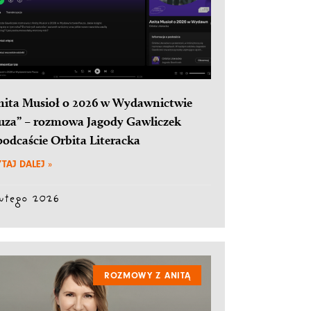
nita Musioł o 2026 w Wydawnictwie
uza” – rozmowa Jagody Gawliczek
podcaście Orbita Literacka
TAJ DALEJ »
lutego 2026
ROZMOWY Z ANITĄ