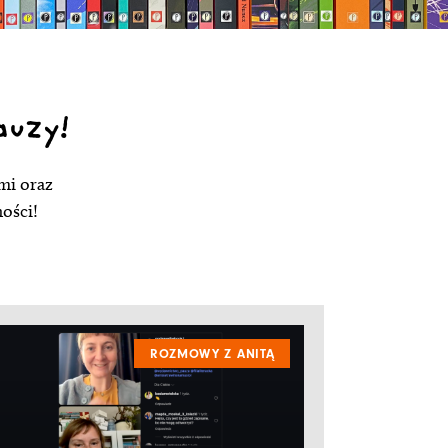
auzy!
mi oraz
ności!
ROZMOWY Z ANITĄ