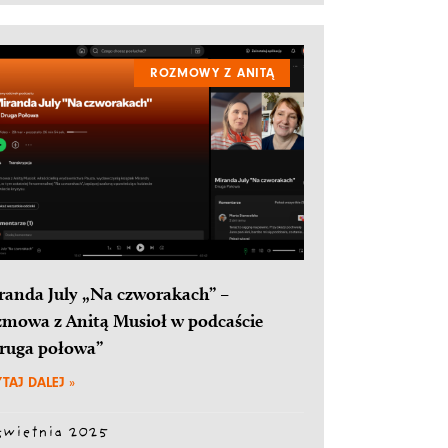
ROZMOWY Z ANITĄ
randa July „Na czworakach” –
zmowa z Anitą Musioł w podcaście
ruga połowa”
TAJ DALEJ »
kwietnia 2025