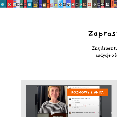
Zapras
Znajdziesz t
audycje o 
ROZMOWY Z ANITĄ