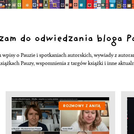
zam do odwiedzania bloga P
u wpisy o Pauzie i spotkaniach autorskich, wywiady z autora
książkach Pauzy, wspomnienia z targów książki i inne aktual
STRONA
STRONA
STRONA
STRONA
ROZMOWY Z ANITĄ