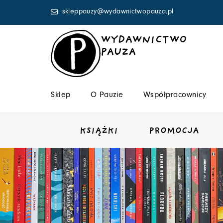
Przejdź
skleppauzy@wydawnictwopauza.pl
do
treści
WYDAWNICTWO
PAUZA
Sklep
O Pauzie
Współpracownicy
KSIĄŻKI
PROMOCJA