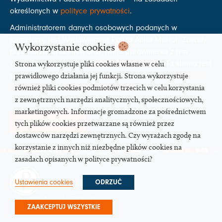
określonych w
polityce prywatności
.
Administratorem danych osobowych podanych w
formularzu jest Wydawnictwo Pauza Anita Musioł. Zasady
Wykorzystanie cookies
przetwarzania danych oraz Twoje uprawnienia z tym
związane opisane są w
polityce prywatności
. Ta strona jest
Strona wykorzystuje pliki cookies własne w celu
chroniona przez reCAPTCHA. Mają zastosowanie
Polityka
prawidłowego działania jej funkcji. Strona wykorzystuje
prywatności
oraz
Regulamin serwisu
Google.
również pliki cookies podmiotów trzecich w celu korzystania
z zewnętrznych narzędzi analitycznych, społecznościowych,
marketingowych. Informacje gromadzone za pośrednictwem
SUBSKRYBUJ
tych plików cookies przetwarzane są również przez
dostawców narzędzi zewnętrznych. Czy wyrażach zgodę na
korzystanie z innych niż niezbędne plików cookies na
zasadach opisanych w polityce prywatności?
Ustawienia cookies
ODRZUĆ
WYDAWNICTWO
ZAAKCEPTUJ WSZYSTKIE
PAUZA