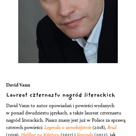
David Vann
Laureat czternastu nagród literackich
David Vann to autor opowiadań i powieści wydanych
w ponad dwudziestu językach, a także laureat czternastu
nagród literackich. Pisarz znany jest już w Polsce za sprawą
czterech powieści:
Legenda o samobójstwie
(2018),
Brud
(2019),
Halibut na Księżycu
(2021) i
Komodo
(2022), jak