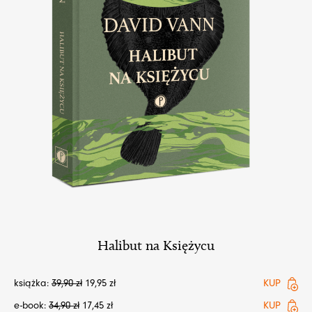
Halibut na Księżycu
książka:
39,90
zł
19,95
zł
KUP
e-book:
34,90
zł
17,45
zł
KUP