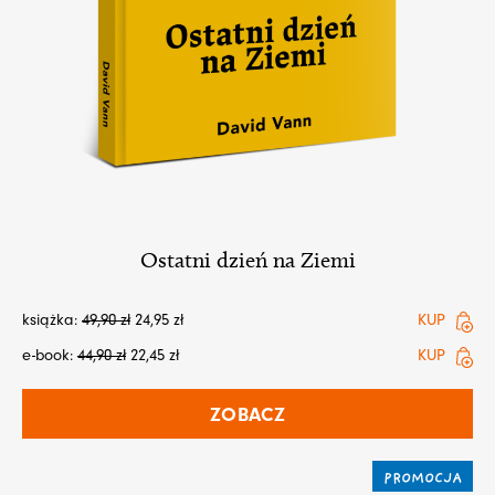
Ostatni dzień na Ziemi
książka:
49,90
zł
24,95
zł
KUP
e-book:
44,90
zł
22,45
zł
KUP
ZOBACZ
PROMOCJA