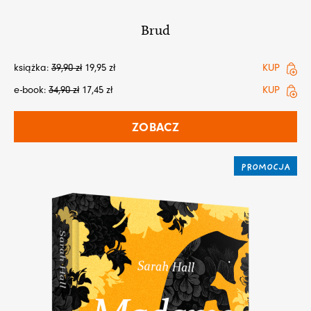
Brud
książka:
39,90
zł
19,95
zł
KUP
e-book:
34,90
zł
17,45
zł
KUP
ZOBACZ
PROMOCJA