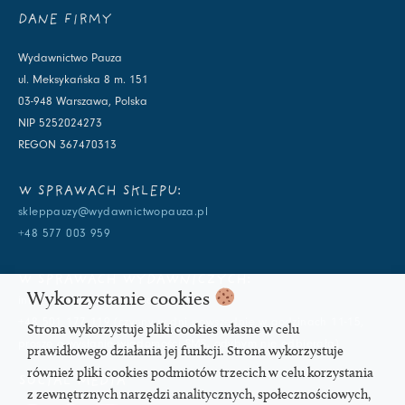
DANE FIRMY
Wydawnictwo Pauza
ul. Meksykańska 8 m. 151
03-948 Warszawa, Polska
NIP 5252024273
REGON 367470313
W SPRAWACH SKLEPU:
skleppauzy@wydawnictwopauza.pl
+48 577 003 959
W SPRAWACH WYDAWNICZYCH:
Wykorzystanie cookies
info@wydawnictwopauza.pl
+48 501 177 119 (czynny w dni powszednie w godzinach 11-15,
Strona wykorzystuje pliki cookies własne w celu
proszę o wysłanie wiadomości SMS, gdybym nie odbierała)
prawidłowego działania jej funkcji. Strona wykorzystuje
również pliki cookies podmiotów trzecich w celu korzystania
SOCIAL MEDIA
z zewnętrznych narzędzi analitycznych, społecznościowych,