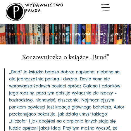
Przejdź
WYDAWNICTWO
do
PAUZA
treści
STRONA GŁÓWNA
/
RECENZJE
/ KOCZOWNICZKA O KSIĄŻCE „BRUD”
Koczowniczka o książce „Brud”
„Brud” to książka bardzo dobrze napisana, niebanalna,
ale jednocześnie ponura i duszna. David Vann nie
wprowadza żadnych postaci oprócz Galena i członków
jego rodziny, poza tym opisuje wyłącznie złe rzeczy –
kazirodztwo, nienawiść, niszczenie. Najmocniejszym
punktem powieści jest kreacja głównego bohatera. Autor
przekonująco pokazuje, jak działa umysł takiego
„filozofa” i jak obojętni na cierpienie innych stają się
ludzie opętani jakąś ideą. Przy tym można wyczuć, że