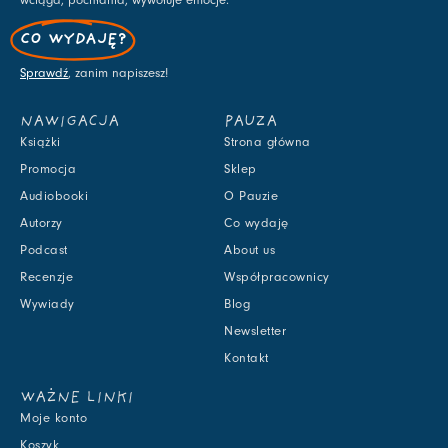
wciąga, pochłania, wywołuje emocje.
CO WYDAJĘ?
Sprawdź
, zanim napiszesz!
NAWIGACJA
PAUZA
Książki
Strona główna
Promocja
Sklep
Audiobooki
O Pauzie
Autorzy
Co wydaję
Podcast
About us
Recenzje
Współpracownicy
Wywiady
Blog
Newsletter
Kontakt
WAŻNE LINKI
Moje konto
Koszyk