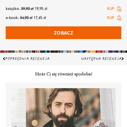
książka:
39,90
zł
19,95
zł
KUP
e-book:
34,90
zł
17,45
zł
KUP
ZOBACZ
Prev
Na
POPRZEDNIA RECENZJA
NASTĘPNA RECENZJA
Może Ci się również spodobać