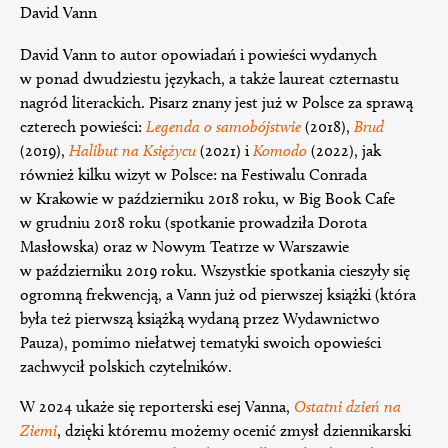
David Vann
David Vann to autor opowiadań i powieści wydanych
w ponad dwudziestu językach, a także laureat czternastu
nagród literackich. Pisarz znany jest już w Polsce za sprawą
czterech powieści:
Legenda o samobójstwie
(2018),
Brud
(2019),
Halibut na Księżycu
(2021) i
Komodo
(2022), jak
również kilku wizyt w Polsce: na Festiwalu Conrada
w Krakowie w październiku 2018 roku, w Big Book Cafe
w grudniu 2018 roku (spotkanie prowadziła Dorota
Masłowska) oraz w Nowym Teatrze w Warszawie
w październiku 2019 roku. Wszystkie spotkania cieszyły się
ogromną frekwencją, a Vann już od pierwszej książki (która
była też pierwszą książką wydaną przez Wydawnictwo
Pauza), pomimo niełatwej tematyki swoich opowieści
zachwycił polskich czytelników.
W 2024 ukaże się reporterski esej Vanna,
Ostatni dzień na
Ziemi
, dzięki któremu możemy ocenić zmysł dziennikarski