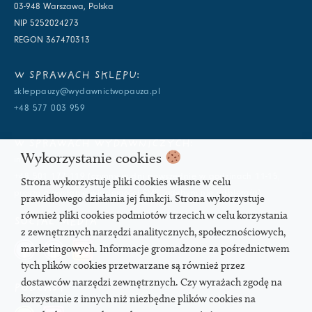
03-948 Warszawa, Polska
NIP 5252024273
REGON 367470313
W SPRAWACH SKLEPU:
skleppauzy@wydawnictwopauza.pl
+48 577 003 959
W SPRAWACH WYDAWNICZYCH:
Wykorzystanie cookies
info@wydawnictwopauza.pl
+48 501 177 119 (czynny w dni powszednie w godzinach 11-15,
Strona wykorzystuje pliki cookies własne w celu
proszę o wysłanie wiadomości SMS, gdybym nie odbierała)
prawidłowego działania jej funkcji. Strona wykorzystuje
również pliki cookies podmiotów trzecich w celu korzystania
SOCIAL MEDIA
z zewnętrznych narzędzi analitycznych, społecznościowych,
marketingowych. Informacje gromadzone za pośrednictwem
tych plików cookies przetwarzane są również przez
dostawców narzędzi zewnętrznych. Czy wyrażach zgodę na
PODCAST
korzystanie z innych niż niezbędne plików cookies na