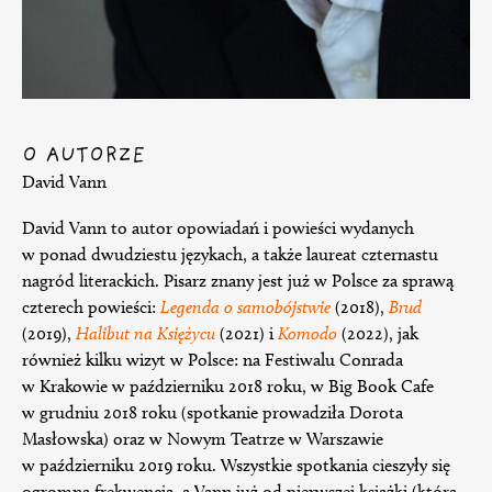
O AUTORZE
David Vann
David Vann to autor opowiadań i powieści wydanych
w ponad dwudziestu językach, a także laureat czternastu
nagród literackich. Pisarz znany jest już w Polsce za sprawą
czterech powieści:
Legenda o samobójstwie
(2018),
Brud
(2019),
Halibut na Księżycu
(2021) i
Komodo
(2022), jak
również kilku wizyt w Polsce: na Festiwalu Conrada
w Krakowie w październiku 2018 roku, w Big Book Cafe
w grudniu 2018 roku (spotkanie prowadziła Dorota
Masłowska) oraz w Nowym Teatrze w Warszawie
w październiku 2019 roku. Wszystkie spotkania cieszyły się
ogromną frekwencją, a Vann już od pierwszej książki (która