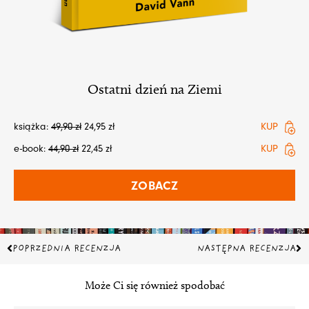
Ostatni dzień na Ziemi
książka:
49,90
zł
24,95
zł
KUP
e-book:
44,90
zł
22,45
zł
KUP
ZOBACZ
Prev
Na
POPRZEDNIA RECENZJA
NASTĘPNA RECENZJA
Może Ci się również spodobać