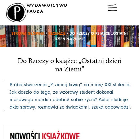
Przejdź
WYDAWNICTWO
do
PAUZA
treści
STRONA GŁÓWNA
/
RECENZJE
/ DO RZECZY O KSIĄŻCE „OSTATNI
DZIEŃ NA ZIEMI”
Do Rzeczy o książce „Ostatni dzień
na Ziemi”
Próba stworzenia „Z zimną krwią” na miarę XXI stulecia:
Jak doszło do tego, że wzorowy student dokonał
masowego mordu i odebrał sobie życie? Autor studiuje
akta sprawy, rozmawia ze świadkami, szuka odpowiedzi.