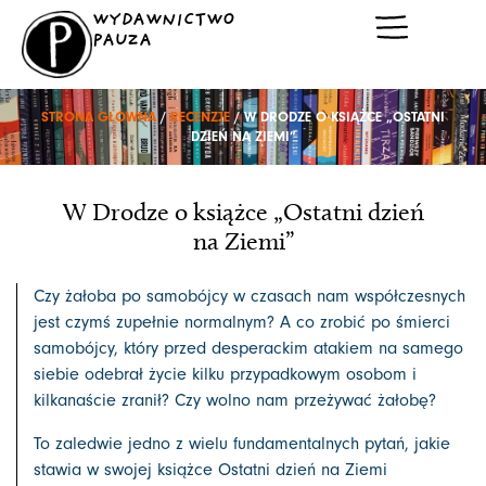
Przejdź
WYDAWNICTWO
do
PAUZA
treści
STRONA GŁÓWNA
/
RECENZJE
/ W DRODZE O KSIĄŻCE „OSTATNI
DZIEŃ NA ZIEMI”
W Drodze o książce „Ostatni dzień
na Ziemi”
Czy żałoba po samobójcy w czasach nam współczesnych
jest czymś zupełnie normalnym? A co zrobić po śmierci
samobójcy, który przed desperackim atakiem na samego
siebie odebrał życie kilku przypadkowym osobom i
kilkanaście zranił? Czy wolno nam przeżywać żałobę?
To zaledwie jedno z wielu fundamentalnych pytań, jakie
stawia w swojej książce Ostatni dzień na Ziemi