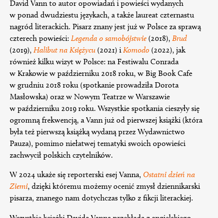
David Vann to autor opowiadań i powieści wydanych
w ponad dwudziestu językach, a także laureat czternastu
nagród literackich. Pisarz znany jest już w Polsce za sprawą
czterech powieści:
Legenda o samobójstwie
(2018),
Brud
(2019),
Halibut na Księżycu
(2021) i
Komodo
(2022), jak
również kilku wizyt w Polsce: na Festiwalu Conrada
w Krakowie w październiku 2018 roku, w Big Book Cafe
w grudniu 2018 roku (spotkanie prowadziła Dorota
Masłowska) oraz w Nowym Teatrze w Warszawie
w październiku 2019 roku. Wszystkie spotkania cieszyły się
ogromną frekwencją, a Vann już od pierwszej książki (która
była też pierwszą książką wydaną przez Wydawnictwo
Pauza), pomimo niełatwej tematyki swoich opowieści
zachwycił polskich czytelników.
W 2024 ukaże się reporterski esej Vanna,
Ostatni dzień na
Ziemi
, dzięki któremu możemy ocenić zmysł dziennikarski
pisarza, znanego nam dotychczas tylko z fikcji literackiej.
Wszystkie książki Davida Vanna przekłada z angielskiego