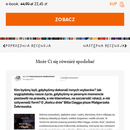
e-book:
44,90
zł
22,45
zł
KUP
ZOBACZ
Prev
Na
POPRZEDNIA RECENZJA
NASTĘPNA RECENZJA
Może Ci się również spodobać