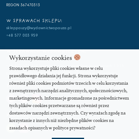
REGON 367470313
W SPRAWACH SKLEPU:
skleppauzy@wydawnictwopauza.pl
+48 577 003 959
W SPRAWACH WYDAWNICZYCH:
Wykorzystanie cookies
info@wydawnictwopauza.pl
+48 501 177 119 (czynny w dni powszednie w godzinach 11-15,
Strona wykorzystuje pliki cookies własne w celu
proszę o wysłanie wiadomości SMS, gdybym nie odbierała)
prawidłowego działania jej funkcji. Strona wykorzystuje
również pliki cookies podmiotów trzecich w celu korzystania
SOCIAL MEDIA
z zewnętrznych narzędzi analitycznych, społecznościowych,
marketingowych. Informacje gromadzone za pośrednictwem
tych plików cookies przetwarzane są również przez
dostawców narzędzi zewnętrznych. Czy wyrażach zgodę na
PODCAST
korzystanie z innych niż niezbędne plików cookies na
zasadach opisanych w polityce prywatności?