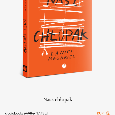
Nasz chłopak
audiobook:
34,90
zł
17,45
zł
KUP