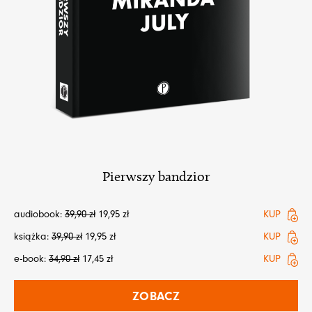
Pierwszy bandzior
audiobook:
39,90
zł
19,95
zł
KUP
książka:
39,90
zł
19,95
zł
KUP
e-book:
34,90
zł
17,45
zł
KUP
ZOBACZ