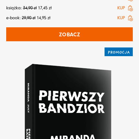
książka:
34,90
zł
17,45
zł
KUP
e-book:
29,90
zł
14,95
zł
KUP
ZOBACZ
PROMOCJA