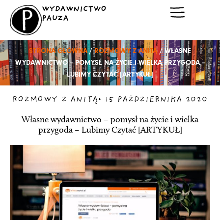
Przejdź
WYDAWNICTWO
do
PAUZA
treści
STRONA GŁÓWNA
/
ROZMOWY Z ANITĄ
/ WŁASNE
WYDAWNICTWO – POMYSŁ NA ŻYCIE I WIELKA PRZYGODA –
LUBIMY CZYTAĆ [ARTYKUŁ]
ROZMOWY Z ANITĄ
•
15 PAŹDZIERNIKA 2020
Własne wydawnictwo – pomysł na życie i wielka
przygoda – Lubimy Czytać [ARTYKUŁ]