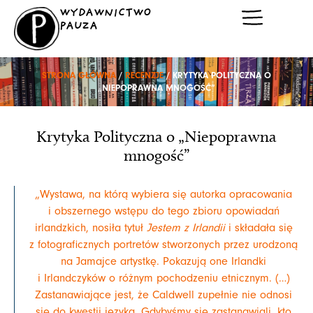
Przejdź
WYDAWNICTWO
do
PAUZA
treści
STRONA GŁÓWNA
/
RECENZJE
/ KRYTYKA POLITYCZNA O
„NIEPOPRAWNA MNOGOŚĆ”
Krytyka Polityczna o „Niepoprawna
mnogość”
„Wystawa, na którą wybiera się autorka opracowania
i obszernego wstępu do tego zbioru opowiadań
irlandzkich, nosiła tytuł
Jestem z Irlandii
i składała się
z fotograficznych portretów stworzonych przez urodzoną
na Jamajce artystkę. Pokazują one Irlandki
i Irlandczyków o różnym pochodzeniu etnicznym. (…)
Zastanawiające jest, że Caldwell zupełnie nie odnosi
się do kwestii języka. Gdybyśmy się zastanawiali, kto