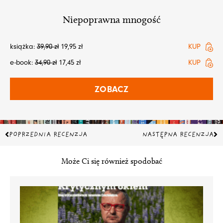
Niepoprawna mnogość
książka:
39,90
zł
19,95
zł
KUP
e-book:
34,90
zł
17,45
zł
KUP
ZOBACZ
Prev
Na
POPRZEDNIA RECENZJA
NASTĘPNA RECENZJA
Może Ci się również spodobać