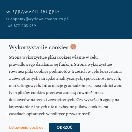
W SPRAWACH SKLEPU:
skleppauzy@wydawnictwopauza.pl
+48 577 003 959
W SPRAWACH WYDAWNICZYCH:
Wykorzystanie cookies
info@wydawnictwopauza.pl
+48 501 177 119 (czynny w dni powszednie w godzinach 11-15,
Strona wykorzystuje pliki cookies własne w celu
proszę o wysłanie wiadomości SMS, gdybym nie odbierała)
prawidłowego działania jej funkcji. Strona wykorzystuje
również pliki cookies podmiotów trzecich w celu korzystania
SOCIAL MEDIA
z zewnętrznych narzędzi analitycznych, społecznościowych,
marketingowych. Informacje gromadzone za pośrednictwem
tych plików cookies przetwarzane są również przez
dostawców narzędzi zewnętrznych. Czy wyrażach zgodę na
PODCAST
korzystanie z innych niż niezbędne plików cookies na
zasadach opisanych w polityce prywatności?
Ustawienia cookies
ODRZUĆ