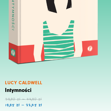
LUCY CALDWELL
Intymności
Zakres
Zakres
39,90
zł
–
44,90
zł
cen:
cen:
19,95
zł
–
22,45
zł
od
od