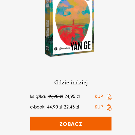
Gdzie indziej
książka:
49,90
zł
24,95
zł
KUP
e-book:
44,90
zł
22,45
zł
KUP
ZOBACZ