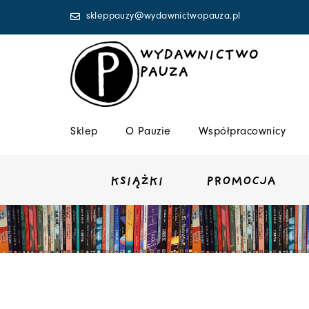
Przejdź
skleppauzy@wydawnictwopauza.pl
do
treści
WYDAWNICTWO
PAUZA
Sklep
O Pauzie
Współpracownicy
KSIĄŻKI
PROMOCJA