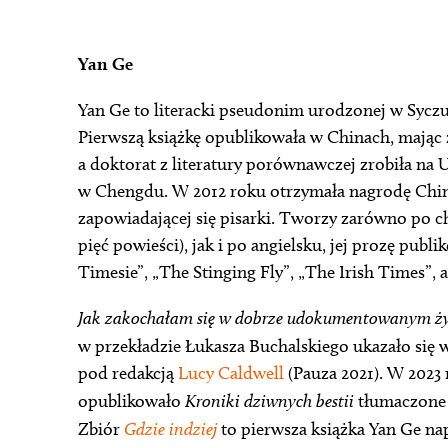
Yan Ge
Yan Ge to literacki pseudonim urodzonej w Syczua
Pierwszą książkę opublikowała w Chinach, mając 
a doktorat z literatury porównawczej zrobiła na
w Chengdu. W 2012 roku otrzymała nagrodę Chine
zapowiadającej się pisarki. Tworzy zarówno po ch
pięć powieści), jak i po angielsku, jej prozę pu
Timesie”, „The Stinging Fly”, „The Irish Times”, 
Jak zakochałam się w dobrze udokumentowanym ż
w przekładzie Łukasza Buchalskiego ukazało się 
pod redakcją
Lucy Caldwell
(Pauza 2021). W 202
opublikowało
Kroniki dziwnych bestii
tłumaczone 
Zbiór
Gdzie indziej
to pierwsza książka Yan Ge nap