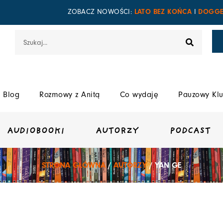
LATO BEZ KOŃCA
DOGGE
ZOBACZ NOWOŚCI:
I
Szukaj
Blog
Rozmowy z Anitą
Co wydaję
Pauzowy Klu
AUDIOBOOKI
AUTORZY
PODCAST
STRONA GŁÓWNA
/
AUTORZY
/ YAN GE