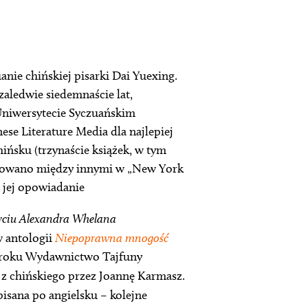
nie chińskiej pisarki Dai Yuexing.
zaledwie siedemnaście lat,
 Uniwersytecie Syczuańskim
se Literature Media dla najlepiej
ińsku (trzynaście książek, w tym
blikowano między innymi w „New York
a jej opowiadanie
yciu Alexandra Whelana
w antologii
Niepoprawna mnogość
3 roku Wydawnictwo Tajfuny
z chińskiego przez Joannę Karmasz.
isana po angielsku – kolejne