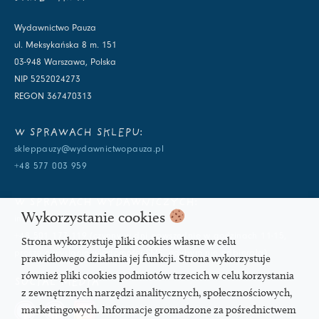
Wydawnictwo Pauza
ul. Meksykańska 8 m. 151
03-948 Warszawa, Polska
NIP 5252024273
REGON 367470313
W SPRAWACH SKLEPU:
skleppauzy@wydawnictwopauza.pl
+48 577 003 959
W SPRAWACH WYDAWNICZYCH:
Wykorzystanie cookies
info@wydawnictwopauza.pl
+48 501 177 119 (czynny w dni powszednie w godzinach 11-15,
Strona wykorzystuje pliki cookies własne w celu
proszę o wysłanie wiadomości SMS, gdybym nie odbierała)
prawidłowego działania jej funkcji. Strona wykorzystuje
również pliki cookies podmiotów trzecich w celu korzystania
SOCIAL MEDIA
z zewnętrznych narzędzi analitycznych, społecznościowych,
marketingowych. Informacje gromadzone za pośrednictwem