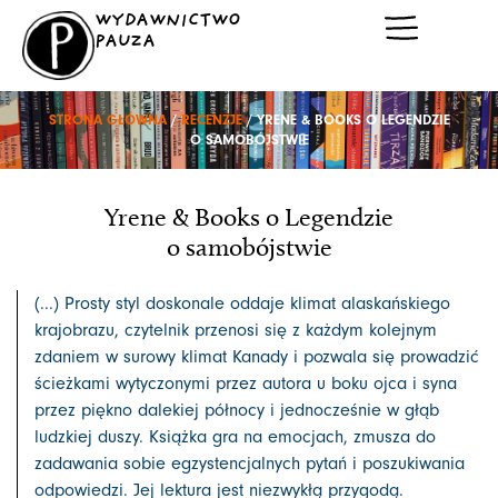
Przejdź
WYDAWNICTWO
do
PAUZA
treści
STRONA GŁÓWNA
/
RECENZJE
/ YRENE & BOOKS O LEGENDZIE
O SAMOBÓJSTWIE
Yrene & Books o Legendzie
o samobójstwie
(...) Prosty styl doskonale oddaje klimat alaskańskiego
krajobrazu, czytelnik przenosi się z każdym kolejnym
zdaniem w surowy klimat Kanady i pozwala się prowadzić
ścieżkami wytyczonymi przez autora u boku ojca i syna
przez piękno dalekiej północy i jednocześnie w głąb
ludzkiej duszy. Książka gra na emocjach, zmusza do
zadawania sobie egzystencjalnych pytań i poszukiwania
odpowiedzi. Jej lektura jest niezwykłą przygodą.