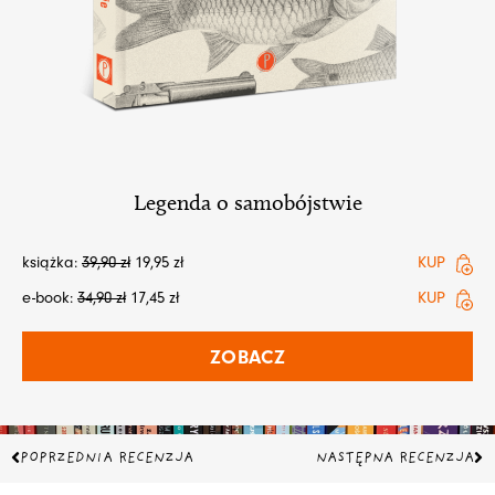
Legenda o samobójstwie
książka:
39,90
zł
19,95
zł
KUP
e-book:
34,90
zł
17,45
zł
KUP
ZOBACZ
Prev
Na
POPRZEDNIA RECENZJA
NASTĘPNA RECENZJA