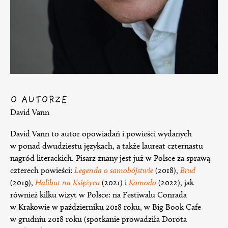
O AUTORZE
David Vann
David Vann to autor opowiadań i powieści wydanych
w ponad dwudziestu językach, a także laureat czternastu
nagród literackich. Pisarz znany jest już w Polsce za sprawą
czterech powieści:
Legenda o samobójstwie
(2018),
Brud
(2019),
Halibut na Księżycu
(2021) i
Komodo
(2022), jak
również kilku wizyt w Polsce: na Festiwalu Conrada
w Krakowie w październiku 2018 roku, w Big Book Cafe
w grudniu 2018 roku (spotkanie prowadziła Dorota