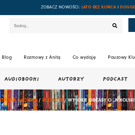
LATO BEZ KOŃCA
DOGGE
ZOBACZ NOWOŚCI:
I
Szukaj
Blog
Rozmowy z Anitą
Co wydaję
Pauzowy Klu
AUDIOBOOKI
AUTORZY
PODCAST
STRONA GŁÓWNA
/
RECENZJE
/ WYSOKIE OBCASY O „NIKOLSKI