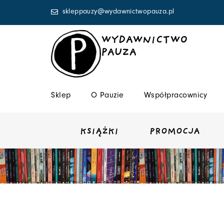
Przejdź
skleppauzy@wydawnictwopauza.pl
do
treści
WYDAWNICTWO
PAUZA
Sklep
O Pauzie
Współpracownicy
KSIĄŻKI
PROMOCJA