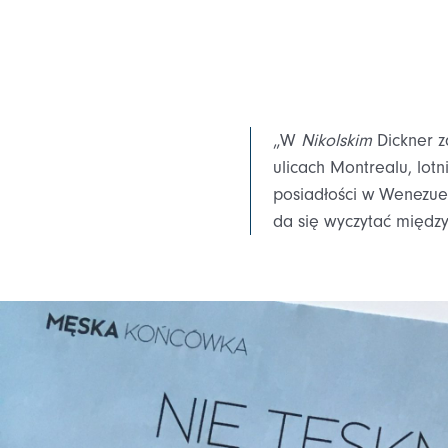
„W
Nikolskim
Dickner z
ulicach Montrealu, lot
posiadłości w Wenezueli.
da się wyczytać między