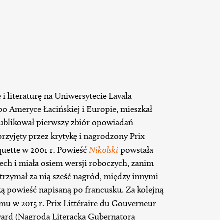
i literaturę na Uniwersytecie Lavala
po Ameryce Łacińskiej i Europie, mieszkał
publikował pierwszy zbiór opowiadań
rzyjęty przez krytykę i nagrodzony Prix
quette w 2001 r. Powieść
Nikolski
powstała
zech i miała osiem wersji roboczych, zanim
otrzymał za nią sześć nagród, między innymi
ką powieść napisaną po francusku. Za kolejną
mu w 2015 r. Prix Littéraire du Gouverneur
ward (Nagroda Literacka Gubernatora