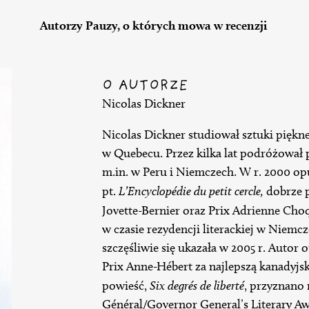
Autorzy Pauzy, o których mowa w recenzji
O AUTORZE
Nicolas Dickner
Nicolas Dickner studiował sztuki piękne 
w Quebecu. Przez kilka lat podróżował 
m.in. w Peru i Niemczech. W r. 2000 o
pt.
L’Encyclopédie du petit cercle,
dobrze p
Jovette-Bernier oraz Prix Adrienne Cho
w czasie rezydencji literackiej w Niemc
szczęśliwie się ukazała w 2005 r. Autor 
Prix Anne-Hébert za najlepszą kanadyjs
powieść,
Six degrés de liberté
, przyznano 
Général/Governor General’s Literary A