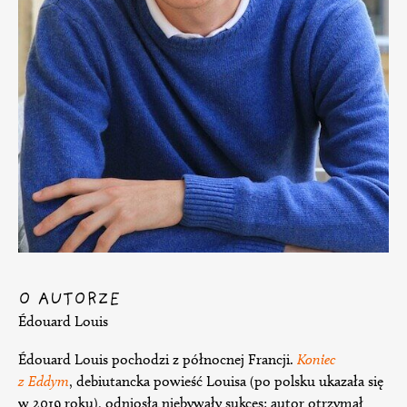
O AUTORZE
Édouard Louis
Édouard Louis pochodzi z północnej Francji.
Koniec
z Eddym
, debiutancka powieść Louisa (po polsku ukazała się
w 2019 roku), odniosła niebywały sukces: autor otrzymał