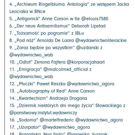
4. „Archiwum Ringelbluma. Antologia” ze wstępem Jacka
Leociaka w BNce
5. „Antigonick” Anne Carson w tle @elouis7580
6. „Der neue Antisemitismus” Deborah Lipstad
7. „Tożsamość po pogromie” z IBL-u
8. „Pod nóż” Arnolda De Laara @wydawnictwoliterackie
9. „Zaraz będzie po wszystkim” @uzdanski z
@wydawnictwo_wab
10. „Odlot” Zenona Fajfera @korporacjahaart
11. „Emigracja” @malcolmxd_official z
@wydawnictwo_wab
12. „Płuczki” Paweł Reszka @wydawnictwo_agora
13. „Autobiography of Red” Anne Carson
14. „Kwantechizm” Andrzeja Dragana
15. „Dziennik niektórych dni mego życia” Słowackiego z
@panstwowy.instytut.wydawniczy
16. „Sodoma” @martelfrederic @wydawnictwo_agora
17. „Uzurpator” @wydawnictwo_agora
18. „Boznańska. Non finito” @angelika_kuzniak