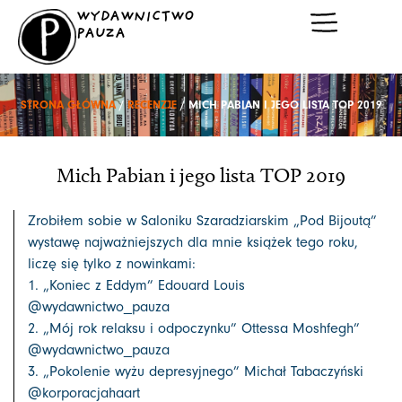
Przejdź
WYDAWNICTWO
do
PAUZA
treści
STRONA GŁÓWNA
/
RECENZJE
/ MICH PABIAN I JEGO LISTA TOP 2019
Mich Pabian i jego lista TOP 2019
Zrobiłem sobie w Saloniku Szaradziarskim „Pod Bijoutą”
wystawę najważniejszych dla mnie książek tego roku,
liczę się tylko z nowinkami:
1. „Koniec z Eddym” Edouard Louis
@wydawnictwo_pauza
2. „Mój rok relaksu i odpoczynku” Ottessa Moshfegh”
@wydawnictwo_pauza
3. „Pokolenie wyżu depresyjnego” Michał Tabaczyński
@korporacjahaart