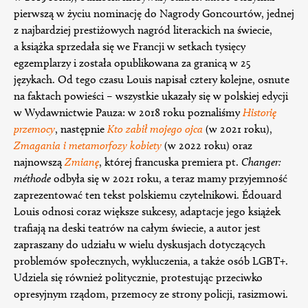
pierwszą w życiu nominację do Nagrody Goncourtów, jednej
z najbardziej prestiżowych nagród literackich na świecie,
a książka sprzedała się we Francji w setkach tysięcy
egzemplarzy i została opublikowana za granicą w 25
językach. Od tego czasu Louis napisał cztery kolejne, osnute
na faktach powieści – wszystkie ukazały się w polskiej edycji
w Wydawnictwie Pauza: w 2018 roku poznaliśmy
Historię
przemocy
, następnie
Kto zabił mojego ojca
(w 2021 roku),
Zmagania i metamorfozy kobiety
(w 2022 roku) oraz
najnowszą
Zmianę
, której francuska premiera pt.
Changer:
méthode
odbyła się w 2021 roku, a teraz mamy przyjemność
zaprezentować ten tekst polskiemu czytelnikowi. Édouard
Louis odnosi coraz większe sukcesy, adaptacje jego książek
trafiają na deski teatrów na całym świecie, a autor jest
zapraszany do udziału w wielu dyskusjach dotyczących
problemów społecznych, wykluczenia, a także osób LGBT+.
Udziela się również politycznie, protestując przeciwko
opresyjnym rządom, przemocy ze strony policji, rasizmowi.