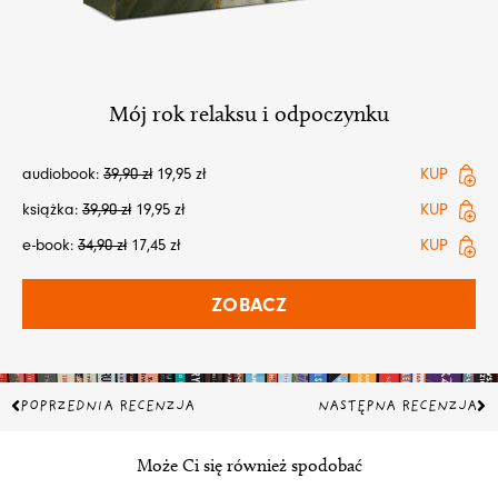
Mój rok relaksu i odpoczynku
audiobook:
39,90
zł
19,95
zł
KUP
książka:
39,90
zł
19,95
zł
KUP
e-book:
34,90
zł
17,45
zł
KUP
ZOBACZ
Prev
Na
POPRZEDNIA RECENZJA
NASTĘPNA RECENZJA
Może Ci się również spodobać