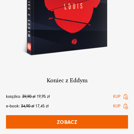
Koniec z Eddym
książka:
39,90
zł
19,95
zł
KUP
e-book:
34,90
zł
17,45
zł
KUP
ZOBACZ