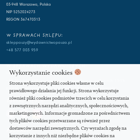
03-948 Warszawa, Polska
NIP 5252024273
REGON 367470313
W SPRAWACH SKLEPU:
skleppauzy@wydawnictwopauza.pl
+48 577 003 959
W SPRAWACH WYDAWNICZYCH:
Wykorzystanie cookies
info@wydawnictwopauza.pl
+48 501 177 119 (czynny w dni powszednie w godzinach 11-15,
Strona wykorzystuje pliki cookies własne w celu
proszę o wysłanie wiadomości SMS, gdybym nie odbierała)
prawidłowego działania jej funkcji. Strona wykorzystuje
również pliki cookies podmiotów trzecich w celu korzystania
SOCIAL MEDIA
z zewnętrznych narzędzi analitycznych, społecznościowych,
marketingowych. Informacje gromadzone za pośrednictwem
tych plików cookies przetwarzane są również przez
dostawców narzędzi zewnętrznych. Czy wyrażach zgodę na
PODCAST
korzystanie z innych niż niezbędne plików cookies na