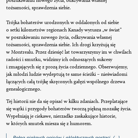
poszukiwaniu nowego życia, odkrywania własnej
tożsamości, sprawdzenia siebie.
Trójka bohaterów urodzonych w oddalonych od siebie
o setki kilometrów regionach Kanady wyrusza „w świat”
w poszukiwaniu nowego życia, odkrywania własnej
tożsamości, sprawdzenia siebie. Ich drogi krzyżują się
w Montrealu. Przez dziesięć lat towarzyszymy im w chwilach
radości i smutku, widzimy ich odnoszących sukcesy
i zmagających się z prozą życia codziennego. Obserwujemy,
jak młodzi ludzie wydeptują te same ścieżki – nieświadomi
łączących całą trójkę skręconych gałęzi wspólnego drzewa
genealogicznego.
Tej historii nie da się opisać w kilku zdaniach. Przeplatające
się wątki i przygody bohaterów tworzą piękną mozaikę życia.
Wypełniają je ciekawe, nierzadko zaskakujące historie,
w których smutek miesza się z humorem.
Pełna pięknych opisów i eklektycznych postaci. (…)