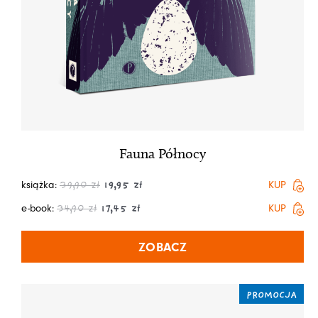
Fauna Północy
książka:
KUP
39,90
zł
19,95
zł
e-book:
KUP
34,90
zł
17,45
zł
ZOBACZ
PROMOCJA