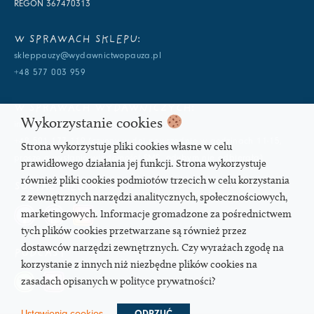
REGON 367470313
W SPRAWACH SKLEPU:
skleppauzy@wydawnictwopauza.pl
+48 577 003 959
W SPRAWACH WYDAWNICZYCH:
Wykorzystanie cookies
info@wydawnictwopauza.pl
+48 501 177 119 (czynny w dni powszednie w godzinach 11-15,
Strona wykorzystuje pliki cookies własne w celu
proszę o wysłanie wiadomości SMS, gdybym nie odbierała)
prawidłowego działania jej funkcji. Strona wykorzystuje
również pliki cookies podmiotów trzecich w celu korzystania
SOCIAL MEDIA
z zewnętrznych narzędzi analitycznych, społecznościowych,
marketingowych. Informacje gromadzone za pośrednictwem
tych plików cookies przetwarzane są również przez
dostawców narzędzi zewnętrznych. Czy wyrażach zgodę na
PODCAST
korzystanie z innych niż niezbędne plików cookies na
zasadach opisanych w polityce prywatności?
Ustawienia cookies