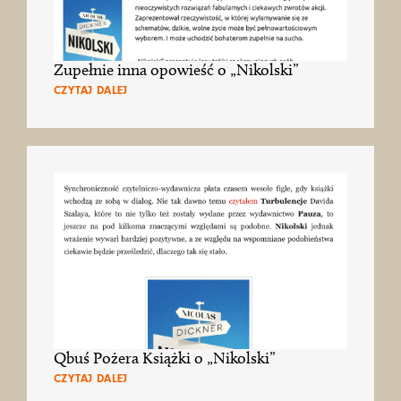
Zupełnie inna opowieść o „Nikolski”
CZYTAJ DALEJ
Qbuś Pożera Książki o „Nikolski”
CZYTAJ DALEJ