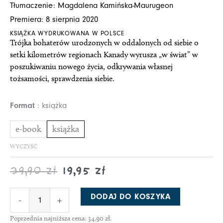
Tłumaczenie: Magdalena Kamińska-Maurugeon
17,45 zł
34,90 zł
Premiera: 8 sierpnia 2020
do
do
KSIĄŻKA WYDRUKOWANA W POLSCE
19,95 zł
39,90 zł
Trójka bohaterów urodzonych w oddalonych od siebie o
setki kilometrów regionach Kanady wyrusza „w świat” w
poszukiwaniu nowego życia, odkrywania własnej
tożsamości, sprawdzenia siebie.
ilość
Format
książka
Nikolski
e-book
książka
WYCZYŚĆ
39,90
zł
19,95
zł
DODAJ DO KOSZYKA
-
+
Poprzednia najniższa cena:
34,90
zł
.