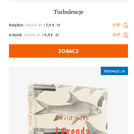
Turbulencje
książka:
KUP
34,90
zł
17,45
zł
e-book:
KUP
29,90
zł
14,95
zł
ZOBACZ
PROMOCJA