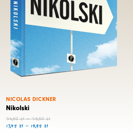
NICOLAS DICKNER
Nikolski
Zakres
Zakres
34,90
zł
–
39,90
zł
cen:
cen:
17,45
zł
–
19,95
zł
od
od