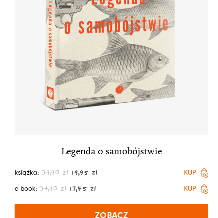
Legenda o samobójstwie
książka:
KUP
39,90
zł
19,95
zł
e-book:
KUP
34,90
zł
17,45
zł
ZOBACZ