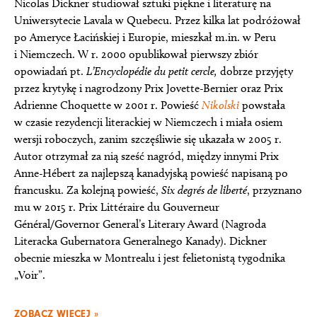
Nicolas Dickner studiował sztuki piękne i literaturę na
Uniwersytecie Lavala w Quebecu. Przez kilka lat podróżował
po Ameryce Łacińskiej i Europie, mieszkał m.in. w Peru
i Niemczech. W r. 2000 opublikował pierwszy zbiór
opowiadań pt.
L’Encyclopédie du petit cercle,
dobrze przyjęty
przez krytykę i nagrodzony Prix Jovette-Bernier oraz Prix
Adrienne Choquette w 2001 r. Powieść
Nikolski
powstała
w czasie rezydencji literackiej w Niemczech i miała osiem
wersji roboczych, zanim szczęśliwie się ukazała w 2005 r.
Autor otrzymał za nią sześć nagród, między innymi Prix
Anne-Hébert za najlepszą kanadyjską powieść napisaną po
francusku. Za kolejną powieść,
Six degrés de liberté
, przyznano
mu w 2015 r. Prix Littéraire du Gouverneur
Général/Governor General’s Literary Award (Nagroda
Literacka Gubernatora Generalnego Kanady). Dickner
obecnie mieszka w Montrealu i jest felietonistą tygodnika
„Voir”.
ZOBACZ WIĘCEJ »