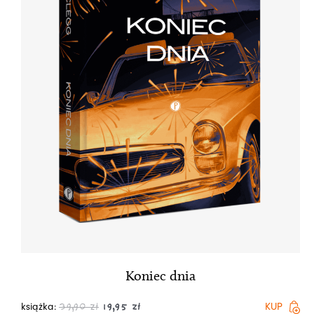
Koniec dnia
książka:
KUP
39,90
zł
19,95
zł