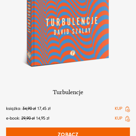
Turbulencje
książka:
34,90
zł
17,45
zł
KUP
e-book:
29,90
zł
14,95
zł
KUP
ZOBACZ