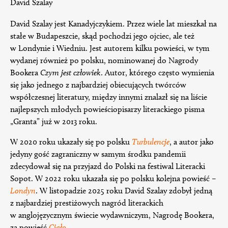
David Szalay
David Szalay jest Kanadyjczykiem. Przez wiele lat mieszkał na
stałe w Budapeszcie, skąd pochodzi jego ojciec, ale też
w Londynie i Wiedniu. Jest autorem kilku powieści, w tym
wydanej również po polsku, nominowanej do Nagrody
Bookera
Czym jest człowiek
. Autor, którego często wymienia
się jako jednego z najbardziej obiecujących twórców
współczesnej literatury, między innymi znalazł się na liście
najlepszych młodych powieściopisarzy literackiego pisma
„Granta” już w 2013 roku.
W 2020 roku ukazały się po polsku
Turbulencje
, a autor jako
jedyny gość zagraniczny w samym środku pandemii
zdecydował się na przyjazd do Polski na festiwal Literacki
Sopot. W 2022 roku ukazała się po polsku kolejna powieść –
Londyn
. W listopadzie 2025 roku David Szalay zdobył jedną
z najbardziej prestiżowych nagród literackich
w anglojęzycznym świecie wydawniczym, Nagrodę Bookera,
za powieść
Ciało
.