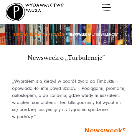
Przejdź
WYDAWNICTWO
do
PAUZA
treści
STRONA GŁÓWNA
/
RECENZJE
/ NEWSWEEK O „TURBULENCJE”
Newsweek o „Turbulencje”
„Wybrałem się kiedyś w podróż życia do Timbuktu –
opowiada 46-letni David Szalay. – Pociągami, promami,
autostopem, a do Londynu, gdzie wtedy mieszkałem,
wróciłem samolotem. I ten kilkugodzinny lot wydał mi
się bardziej fascynujący niż tygodnie spędzone
w podróży.”
„Newsweek”