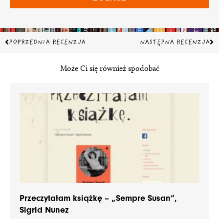
Prev
Na
POPRZEDNIA RECENZJA
NASTĘPNA RECENZJA
Może Ci się również spodobać
Przeczytałam książkę – „Sempre Susan”,
Sigrid Nunez