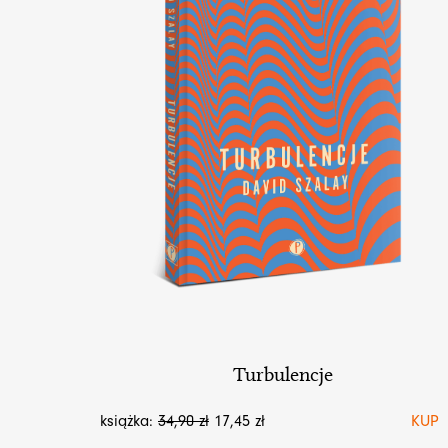
Turbulencje
książka:
34,90
zł
17,45
zł
KUP