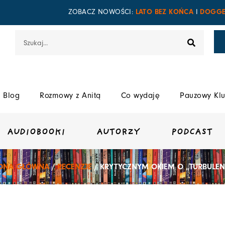
LATO BEZ KOŃCA
DOGGE
ZOBACZ NOWOŚCI:
I
Szukaj
Blog
Rozmowy z Anitą
Co wydaję
Pauzowy Klu
AUDIOBOOKI
AUTORZY
PODCAST
ONA GŁÓWNA
/
RECENZJE
/ KRYTYCZNYM OKIEM O „TURBULEN