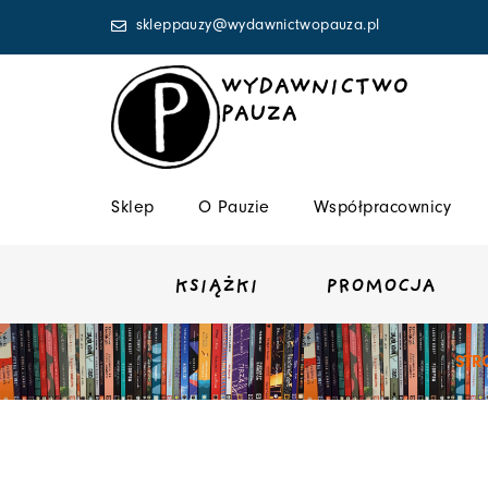
Przejdź
skleppauzy@wydawnictwopauza.pl
do
treści
WYDAWNICTWO
PAUZA
Sklep
O Pauzie
Współpracownicy
KSIĄŻKI
PROMOCJA
STR