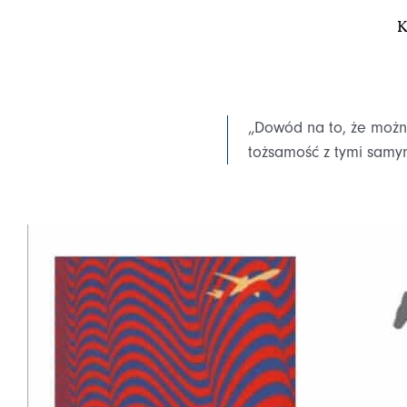
K
„Dowód na to, że można
tożsamość z tymi samym