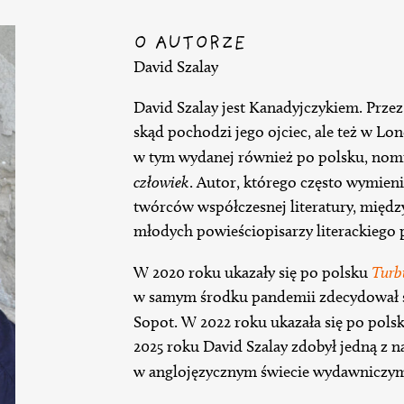
O AUTORZE
David Szalay
David Szalay jest Kanadyjczykiem. Przez 
skąd pochodzi jego ojciec, ale też w Lon
w tym wydanej również po polsku, no
człowiek
. Autor, którego często wymieni
twórców współczesnej literatury, między 
młodych powieściopisarzy literackiego 
W 2020 roku ukazały się po polsku
Turb
w samym środku pandemii zdecydował się
Sopot. W 2022 roku ukazała się po pols
2025 roku David Szalay zdobył jedną z n
w anglojęzycznym świecie wydawniczym