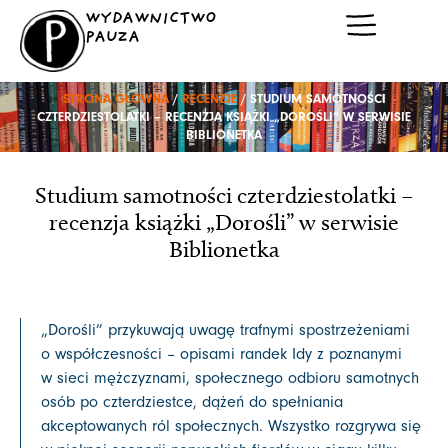
Przejdź
WYDAWNICTWO
do
PAUZA
treści
STRONA GŁÓWNA
/
RECENZJE
/ STUDIUM SAMOTNOŚCI
CZTERDZIESTOLATKI – RECENZJA KSIĄŻKI „DOROŚLI” W SERWISIE
BIBLIONETKA
Studium samotności czterdziestolatki –
recenzja książki „Dorośli” w serwisie
Biblionetka
„Dorośli” przykuwają uwagę trafnymi spostrzeżeniami
o współczesności – opisami randek Idy z poznanymi
w sieci mężczyznami, społecznego odbioru samotnych
osób po czterdziestce, dążeń do spełniania
akceptowanych ról społecznych. Wszystko rozgrywa się