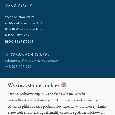
DANE FIRMY
Wydawnictwo Pauza
ul. Meksykańska 8 m. 151
03-948 Warszawa, Polska
NIP 5252024273
REGON 367470313
W SPRAWACH SKLEPU:
skleppauzy@wydawnictwopauza.pl
+48 577 003 959
W SPRAWACH WYDAWNICZYCH:
Wykorzystanie cookies
info@wydawnictwopauza.pl
+48 501 177 119 (czynny w dni powszednie w godzinach 11-15,
Strona wykorzystuje pliki cookies własne w celu
proszę o wysłanie wiadomości SMS, gdybym nie odbierała)
prawidłowego działania jej funkcji. Strona wykorzystuje
również pliki cookies podmiotów trzecich w celu korzystania
SOCIAL MEDIA
z zewnętrznych narzędzi analitycznych, społecznościowych,