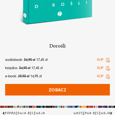
Dorośli
audiobook:
34,90
zł
17,45
zł
KUP
książka:
34,90
zł
17,45
zł
KUP
e-book:
29,90
zł
14,95
zł
KUP
ZOBACZ
Prev
Na
POPRZEDNIA RECENZJA
NASTĘPNA RECENZJA