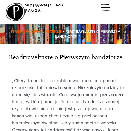
Przejdź
WYDAWNICTWO
do
PAUZA
treści
STRONA GŁÓWNA
/
RECENZJE
/ READTRAVELTASTE O PIERWSZYM
BANDZIORZE
Readtraveltaste o Pierwszym bandziorze
„Cheryl to postać nieszablonowa - ma nieco ponad
czterdzieści lat i mieszka sama. Nie założyła rodziny i z
nikim się nie związała. Całą swoją energię przeznacza
firmie, w której pracuje. To nie jest typ dobrze znanej
czytelnikowi singielki - nie jest przebojowa, nie do
końca wie, czego chce i czuje się przytłoczona
hermetycznym światem, który sama sobie stworzyła.
Obserwujemy jej codzienność i dziwne nawyki, które