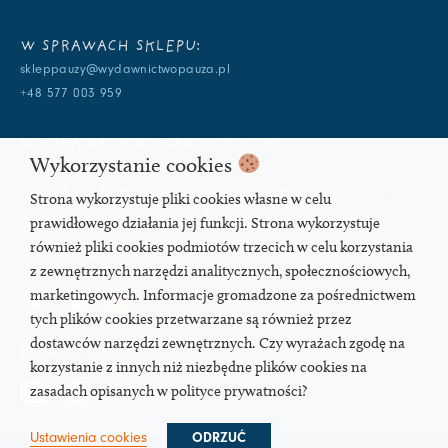
W SPRAWACH SKLEPU:
skleppauzy@wydawnictwopauza.pl
+48 577 003 959
W SPRAWACH WYDAWNICZYCH:
Wykorzystanie cookies
info@wydawnictwopauza.pl
+48 501 177 119 (czynny w dni powszednie w godzinach 11-15,
Strona wykorzystuje pliki cookies własne w celu
proszę o wysłanie wiadomości SMS, gdybym nie odbierała)
prawidłowego działania jej funkcji. Strona wykorzystuje
również pliki cookies podmiotów trzecich w celu korzystania
SOCIAL MEDIA
z zewnętrznych narzędzi analitycznych, społecznościowych,
marketingowych. Informacje gromadzone za pośrednictwem
tych plików cookies przetwarzane są również przez
dostawców narzędzi zewnętrznych. Czy wyrażach zgodę na
PODCAST
korzystanie z innych niż niezbędne plików cookies na
zasadach opisanych w polityce prywatności?
Ustawienia cookies
ODRZUĆ