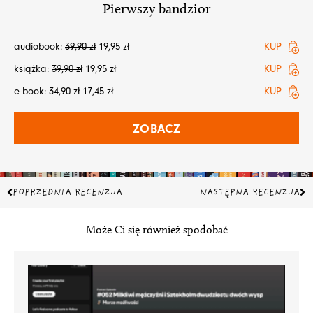
Pierwszy bandzior
audiobook:
39,90
zł
19,95
zł
KUP
książka:
39,90
zł
19,95
zł
KUP
e-book:
34,90
zł
17,45
zł
KUP
ZOBACZ
Prev
Na
POPRZEDNIA RECENZJA
NASTĘPNA RECENZJA
Może Ci się również spodobać