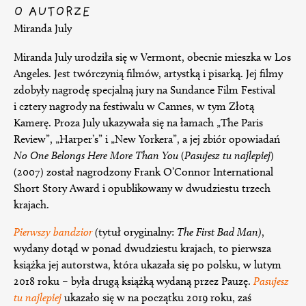
O AUTORZE
Miranda July
Miranda July urodziła się w Vermont, obecnie mieszka w Los
Angeles. Jest twórczynią filmów, artystką i pisarką. Jej filmy
zdobyły nagrodę specjalną jury na Sundance Film Festival
i cztery nagrody na festiwalu w Cannes, w tym Złotą
Kamerę. Proza July ukazywała się na łamach „The Paris
Review”, „Harper’s” i „New Yorkera”, a jej zbiór opowiadań
No One Belongs Here More Than You
(
Pasujesz tu najlepiej
)
(2007) został nagrodzony Frank O’Connor International
Short Story Award i opublikowany w dwudziestu trzech
krajach.
Pierwszy bandzior
(
tytuł oryginalny:
The First Bad Man)
,
wydany dotąd w ponad dwudziestu krajach, to pierwsza
książka jej autorstwa, która ukazała się po polsku, w lutym
2018 roku – była drugą książką wydaną przez Pauzę.
Pasujesz
tu najlepiej
ukazało się w na początku 2019 roku, zaś