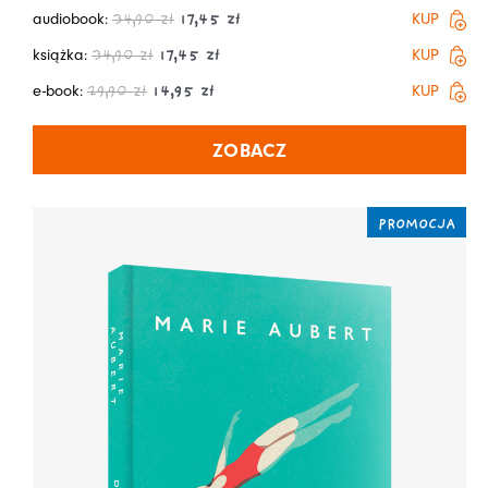
audiobook:
KUP
34,90
zł
17,45
zł
książka:
KUP
34,90
zł
17,45
zł
e-book:
KUP
29,90
zł
14,95
zł
ZOBACZ
PROMOCJA