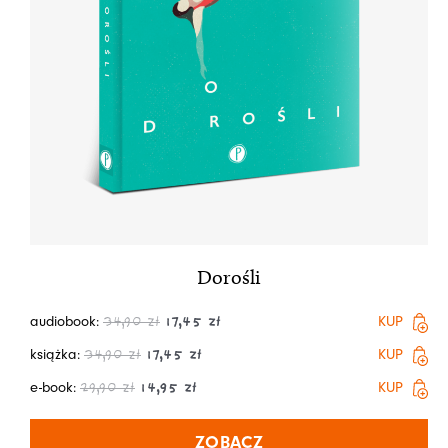
Dorośli
audiobook:
KUP
34,90
zł
17,45
zł
książka:
KUP
34,90
zł
17,45
zł
e-book:
KUP
29,90
zł
14,95
zł
ZOBACZ