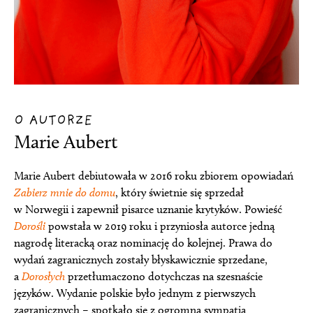
O AUTORZE
Marie Aubert
Marie Aubert debiutowała w 2016 roku zbiorem opowiadań
Zabierz mnie do domu
, który świetnie się sprzedał
w Norwegii i zapewnił pisarce uznanie krytyków. Powieść
Dorośli
powstała w 2019 roku i przyniosła autorce jedną
nagrodę literacką oraz nominację do kolejnej. Prawa do
wydań zagranicznych zostały błyskawicznie sprzedane,
a
Dorosłych
przetłumaczono dotychczas na szesnaście
języków. Wydanie polskie było jednym z pierwszych
zagranicznych – spotkało się z ogromną sympatią