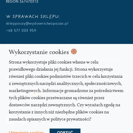
REGON 367470313
W SPRAWACH SKLEPU:
skleppauzy@wydawnictwopauza.pl
+48 577 003 959
W SPRAWACH WYDAWNICZYCH:
Wykorzystanie cookies
info@wydawnictwopauza.pl
+48 501 177 119 (czynny w dni powszednie w godzinach 11-15,
Strona wykorzystuje pliki cookies własne w celu
proszę o wysłanie wiadomości SMS, gdybym nie odbierała)
prawidłowego działania jej funkcji. Strona wykorzystuje
również pliki cookies podmiotów trzecich w celu korzystania
SOCIAL MEDIA
z zewnętrznych narzędzi analitycznych, społecznościowych,
marketingowych. Informacje gromadzone za pośrednictwem
tych plików cookies przetwarzane są również przez
dostawców narzędzi zewnętrznych. Czy wyrażach zgodę na
PODCAST
korzystanie z innych niż niezbędne plików cookies na
zasadach opisanych w polityce prywatności?
Ustawienia cookies