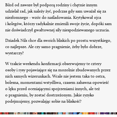
Bård od zawsze był podporą rodziny i chętnie innym
udzielał rad, jak należy żyć, podczas gdy sam uważał się za
niezłomnego - wzór do naśladowania. Krytykował ojca
i kolegów, którzy radykalnie zmienili swoje życie, dopóki sam
nie doświadczył gwałtownej siły niespodziewanego uczucia.
Dziadek Nils chce dla swoich bliskich po prostu wszystkiego,
co najlepsze. Ale czy samo pragnienie, żeby było dobrze,
wystarczy?
W trakcie weekendu konfirmacji obserwujemy te cztery
osoby i rysy pojawiające się na mozolnie zbudowanych przez
nich samych wizerunkach. Wcale nie jestem taka to ostra,
bolesna, momentami wstydliwa, czasem zabawna opowieść
o lęku przed oceniającymi spojrzeniami innych, ale też
o pragnieniu, by zostać dostrzeżonym. Jakie ryzyko
podejmujemy, pozwalając sobie na bliskość?