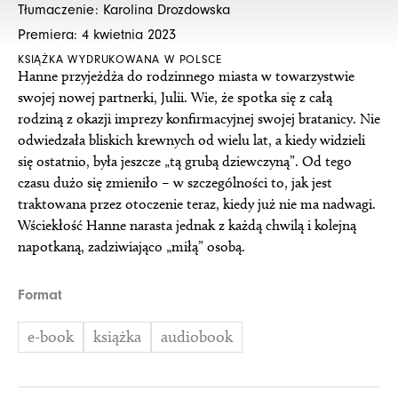
Tłumaczenie: Karolina Drozdowska
39,90 zł
19,95 zł
Premiera: 4 kwietnia 2023
do
do
KSIĄŻKA WYDRUKOWANA W POLSCE
44,90 zł
22,45 zł
Hanne przyjeżdża do rodzinnego miasta w towarzystwie
swojej nowej partnerki, Julii. Wie, że spotka się z całą
rodziną z okazji imprezy konfirmacyjnej swojej bratanicy. Nie
odwiedzała bliskich krewnych od wielu lat, a kiedy widzieli
się ostatnio, była jeszcze „tą grubą dziewczyną”. Od tego
czasu dużo się zmieniło – w szczególności to, jak jest
traktowana przez otoczenie teraz, kiedy już nie ma nadwagi.
Wściekłość Hanne narasta jednak z każdą chwilą i kolejną
napotkaną, zadziwiająco „miłą” osobą.
ilość
Format
Wcale
nie
e-book
książka
audiobook
jestem
taka