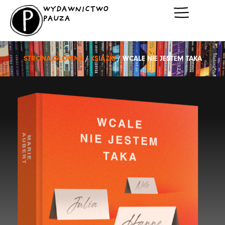
Przejdź
WYDAWNICTWO
do
PAUZA
treści
STRONA GŁÓWNA
/
KSIĄŻKI
/ WCALE NIE JESTEM TAKA