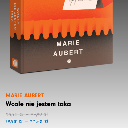
MARIE AUBERT
Wcale nie jestem taka
Zakres
Zakres
39,90
zł
–
44,90
zł
cen:
cen:
19,95
zł
–
22,45
zł
od
od