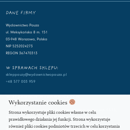
DANE FIRMY
Wydawnictwo Pauza
ul. Meksykańska 8 m. 151
03-948 Warszawa, Polska
NIP 5252024273
REGON 367470313
W SPRAWACH SKLEPU:
skleppauzy@wydawnictwopauza.pl
+48 577 003 959
W SPRAWACH WYDAWNICZYCH:
Wykorzystanie cookies
info@wydawnictwopauza.pl
+48 501 177 119 (czynny w dni powszednie w godzinach 11-15,
Strona wykorzystuje pliki cookies własne w celu
proszę o wysłanie wiadomości SMS, gdybym nie odbierała)
prawidłowego działania jej funkcji. Strona wykorzystuje
również pliki cookies podmiotów trzecich w celu korzystania
SOCIAL MEDIA