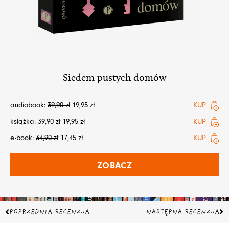
Siedem pustych domów
audiobook:
39,90
zł
19,95
zł
KUP
książka:
39,90
zł
19,95
zł
KUP
e-book:
34,90
zł
17,45
zł
KUP
ZOBACZ
Prev
Na
POPRZEDNIA RECENZJA
NASTĘPNA RECENZJA