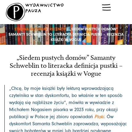
Przejdź
WYDAWNICTWO
do
PAUZA
treści
STRONA GŁÓWNA
/
RECENZJE
/ „SIEDEM PUSTYCH DOMÓW”
SAMANTY SCHWEBLIN TO LITERACKA DEFINICJA PUSTKI – RECENZJA
KSIĄŻKI W VOGUE
„Siedem pustych domów” Samanty
Schweblin to literacka definicja pustki –
recenzja książki w Vogue
„Chcę, by moje książki były lekturą wprowadzającą
czytelnika w stan dyskomfortu, bo właśnie w ten sposób
wydają się najbliższe życiu”, mówiła w wywiadzie z
Michałem Nogasiem pisarka w 2023 roku, przy okazji
publikacji w Polsce jej zbioru opowiadań
Ptaki
. Ów
dyskomfort Samanta Schweblin zaprowadza, wyposażając
swoich bohaterów w mniej lub bardziej ryzykowne