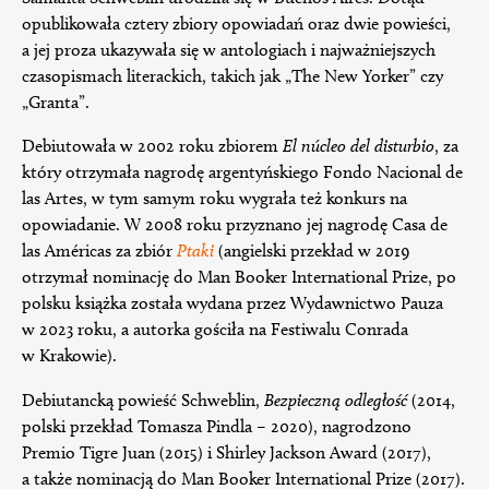
opublikowała cztery zbiory opowiadań oraz dwie powieści,
a jej proza ukazywała się w antologiach i najważniejszych
czasopismach literackich, takich jak „The New Yorker” czy
„Granta”.
Debiutowała w 2002 roku zbiorem
El núcleo del disturbio
, za
który otrzymała nagrodę argentyńskiego Fondo Nacional de
las Artes, w tym samym roku wygrała też konkurs na
opowiadanie. W 2008 roku przyznano jej nagrodę Casa de
las Américas za zbiór
Ptaki
(angielski przekład w 2019
otrzymał nominację do Man Booker International Prize, po
polsku książka została wydana przez Wydawnictwo Pauza
w 2023 roku, a autorka gościła na Festiwalu Conrada
w Krakowie).
Debiutancką powieść Schweblin,
Bezpieczną odległość
(2014,
polski przekład Tomasza Pindla – 2020), nagrodzono
Premio Tigre Juan (2015) i Shirley Jackson Award (2017),
a także nominacją do Man Booker International Prize (2017).