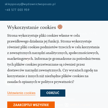
skleppauzy@wydawnictwopauza.pl
+48 577 003 959
W SPRAWACH WYDAWNICZYCH:
Wykorzystanie cookies
info@wydawnictwopauza.pl
+48 501 177 119 (czynny w dni powszednie w godzinach 11-15,
Strona wykorzystuje pliki cookies własne w celu
proszę o wysłanie wiadomości SMS, gdybym nie odbierała)
prawidłowego działania jej funkcji. Strona wykorzystuje
również pliki cookies podmiotów trzecich w celu korzystania
SOCIAL MEDIA
z zewnętrznych narzędzi analitycznych, społecznościowych,
marketingowych. Informacje gromadzone za pośrednictwem
tych plików cookies przetwarzane są również przez
dostawców narzędzi zewnętrznych. Czy wyrażach zgodę na
PODCAST
korzystanie z innych niż niezbędne plików cookies na
zasadach opisanych w polityce prywatności?
Ustawienia cookies
ODRZUĆ
© 2026 | Wydawnictwo Pauza
ZAAKCEPTUJ WSZYSTKIE
Strona pod troskliwymi skrzydłami
SIMPLY yourself