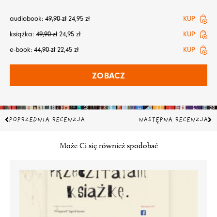
audiobook:
49,90
zł
24,95
zł
KUP
książka:
49,90
zł
24,95
zł
KUP
e-book:
44,90
zł
22,45
zł
KUP
ZOBACZ
Prev
Na
POPRZEDNIA RECENZJA
NASTĘPNA RECENZJA
Może Ci się również spodobać