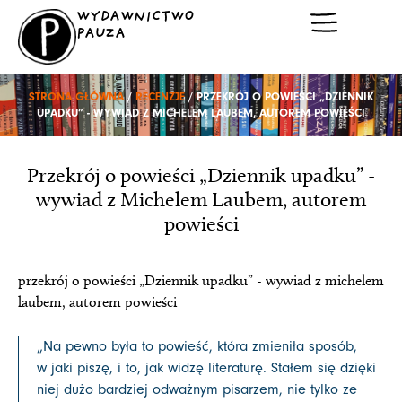
Przejdź
WYDAWNICTWO
do
PAUZA
treści
STRONA GŁÓWNA
/
RECENZJE
/ PRZEKRÓJ O POWIEŚCI „DZIENNIK
UPADKU” - WYWIAD Z MICHELEM LAUBEM, AUTOREM POWIEŚCI
Przekrój o powieści „Dziennik upadku” -
wywiad z Michelem Laubem, autorem
powieści
przekrój o powieści „Dziennik upadku” - wywiad z michelem
laubem, autorem powieści
„
Na pewno była to powieść, która zmieniła sposób,
w jaki piszę, i to, jak widzę literaturę. Stałem się dzięki
niej dużo bardziej odważnym pisarzem, nie tylko ze