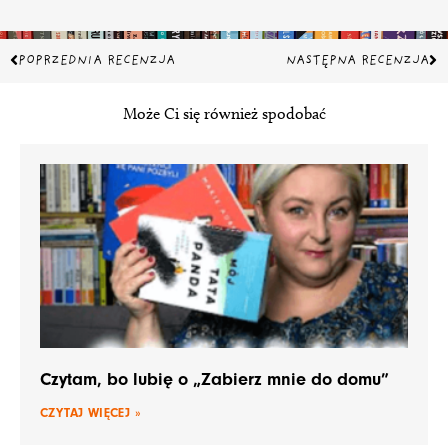
Prev
Na
POPRZEDNIA RECENZJA
NASTĘPNA RECENZJA
Może Ci się również spodobać
Czytam, bo lubię o „Zabierz mnie do domu”
CZYTAJ WIĘCEJ »