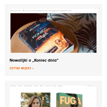
Nowalijki o „Koniec dnia”
CZYTAJ WIĘCEJ »