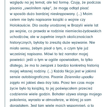
względu na jej temat, ale też formę. Czuję, że podczas
pisania „uwolniłem rękę”, że mogę odtąd pisać
w sposób dużo bardziej nieskrępowany. (…) Moim
celem nie było napisanie książki o wojnie czy
Holokauście. Dla osoby urodzonej w Brazylii wiele lat
po wojnie, co prawda w rodzinie niemiecko-żydowskich
uchodźców, ale w zupełnie innych okolicznościach
historycznych, byłoby to zresztą duże wyzwanie. Nie
miało sensu, żebym pisał o tym, o czym tyle już
wcześniej napisano. Mówi to też narrator mojej
powieści: jeśli o tym w ogóle opowiadam, to tylko
dlatego, że ma to związek z bardzo konkretną historią
mojej własnej rodziny. (…) Każda fikcja jest w jakimś
sensie autobiograficzna. Pisanie
Dziennika upadku
zajęło mi jakieś dwa–trzy lata. Przez ten czas moje
życie było tą książką, to jej poświęcałem przecież
codziennie wiele godzin. Bohater używa slangu mojego
pokolenia, wyrasta w atmosferze, w której ja sam
dorastałem. Jest tam wiele moich wspomnień, a to