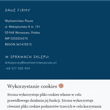
DANE FIRMY
Wydawnictwo Pauza
ul. Meksykańska 8 m. 151
03-948 Warszawa, Polska
NIP 5252024273
REGON 367470313
W SPRAWACH SKLEPU:
skleppauzy@wydawnictwopauza.pl
+48 577 003 959
W SPRAWACH WYDAWNICZYCH:
Wykorzystanie cookies
info@wydawnictwopauza.pl
+48 501 177 119 (czynny w dni powszednie w godzinach 11-15,
Strona wykorzystuje pliki cookies własne w celu
proszę o wysłanie wiadomości SMS, gdybym nie odbierała)
prawidłowego działania jej funkcji. Strona wykorzystuje
również pliki cookies podmiotów trzecich w celu korzystania
SOCIAL MEDIA