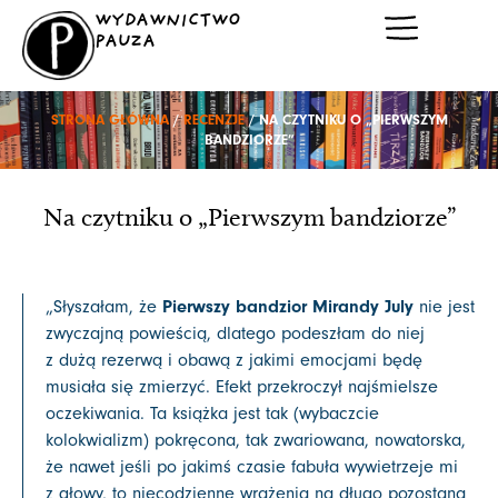
Przejdź
WYDAWNICTWO
do
PAUZA
treści
STRONA GŁÓWNA
/
RECENZJE
/ NA CZYTNIKU O „PIERWSZYM
BANDZIORZE”
Na czytniku o „Pierwszym bandziorze”
Pierwszy bandzior Mirandy July
„Słyszałam, że
nie jest
zwyczajną powieścią, dlatego podeszłam do niej
z dużą rezerwą i obawą z jakimi emocjami będę
musiała się zmierzyć. Efekt przekroczył najśmielsze
oczekiwania. Ta książka jest tak (wybaczcie
kolokwializm) pokręcona, tak zwariowana, nowatorska,
że nawet jeśli po jakimś czasie fabuła wywietrzeje mi
z głowy, to niecodzienne wrażenia na długo pozostaną