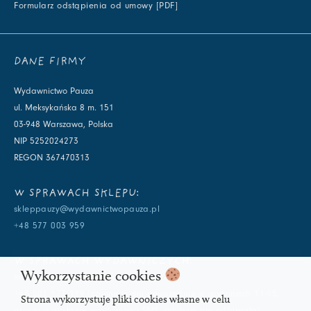
Formularz odstąpienia od umowy [PDF]
DANE FIRMY
Wydawnictwo Pauza
ul. Meksykańska 8 m. 151
03-948 Warszawa, Polska
NIP 5252024273
REGON 367470313
W SPRAWACH SKLEPU:
skleppauzy@wydawnictwopauza.pl
+48 577 003 959
W SPRAWACH WYDAWNICZYCH:
Wykorzystanie cookies
info@wydawnictwopauza.pl
+48 501 177 119 (czynny w dni powszednie w godzinach 11-15,
Strona wykorzystuje pliki cookies własne w celu
proszę o wysłanie wiadomości SMS, gdybym nie odbierała)