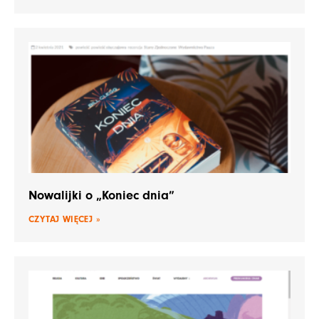
Nowalijki o „Koniec dnia”
CZYTAJ WIĘCEJ »