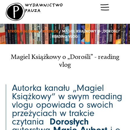
Przejdź
WYDAWNICTWO
do
PAUZA
treści
STRONA GŁÓWNA
/
RECENZJE
/ MAGIEL KSIĄŻKOWY O „DOROŚLI” -
READING VLOG
Magiel Książkowy o „Dorośli” - reading
vlog
Autorka kanału „Magiel
Książkowy” w swym reading
vlogu opowiada o swoich
przeżyciach w trakcie
czytania
Dorosłych
autorstwa
Marie Aubert
i o