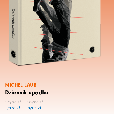
MICHEL LAUB
Dziennik upadku
Zakres
Zakres
34,90
zł
–
39,90
zł
cen:
cen:
17,45
zł
–
19,95
zł
od
od