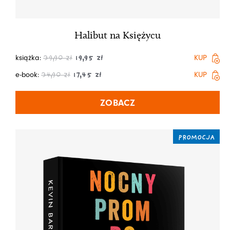
Halibut na Księżycu
książka:
KUP
39,90
zł
19,95
zł
e-book:
KUP
34,90
zł
17,45
zł
ZOBACZ
PROMOCJA