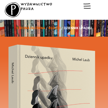
Przejdź
WYDAWNICTWO
do
PAUZA
treści
STRONA GŁÓWNA
/
KSIĄŻKI
/ DZIENNIK UPADKU