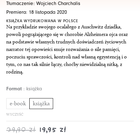
Tłumaczenie: Wojciech Charchalis
17,45 zł
34,90 zł
Premiera: 18 listopada 2020
do
do
KSIĄŻKA WYDRUKOWANA W POLSCE
19,95 zł
39,90 zł
Na przykładzie swojego ocalałego z Auschwitz dziadka,
powoli pogrążającego się w chorobie Alzheimera ojca oraz
na podstawie własnych trudnych doświadczeń życiowych
narrator tej opowieści snuje rozważania o sile pamięci,
poczuciu sprawczości, kontroli nad własną egzystencją i o
tym, co nas tak silnie łączy, choćby niewidzialną nitką, z
rodziną.
ilość
Format
książka
Dziennik
upadku
e-book
książka
WYCZYŚĆ
39,90
zł
19,95
zł