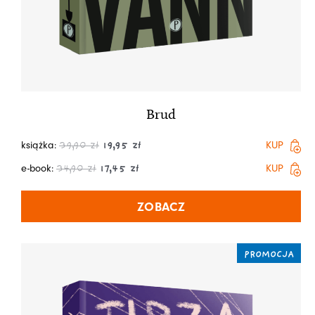
Brud
książka:
KUP
39,90
zł
19,95
zł
e-book:
KUP
34,90
zł
17,45
zł
ZOBACZ
PROMOCJA