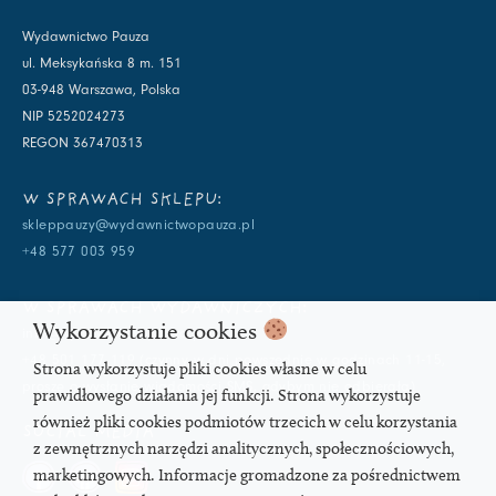
Wydawnictwo Pauza
ul. Meksykańska 8 m. 151
03-948 Warszawa, Polska
NIP 5252024273
REGON 367470313
W SPRAWACH SKLEPU:
skleppauzy@wydawnictwopauza.pl
+48 577 003 959
W SPRAWACH WYDAWNICZYCH:
Wykorzystanie cookies
info@wydawnictwopauza.pl
+48 501 177 119 (czynny w dni powszednie w godzinach 11-15,
Strona wykorzystuje pliki cookies własne w celu
proszę o wysłanie wiadomości SMS, gdybym nie odbierała)
prawidłowego działania jej funkcji. Strona wykorzystuje
również pliki cookies podmiotów trzecich w celu korzystania
SOCIAL MEDIA
z zewnętrznych narzędzi analitycznych, społecznościowych,
marketingowych. Informacje gromadzone za pośrednictwem