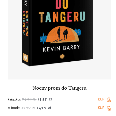
Nocny prom do Tangeru
książka:
KUP
39,90
zł
19,95
zł
e-book:
KUP
34,90
zł
17,45
zł