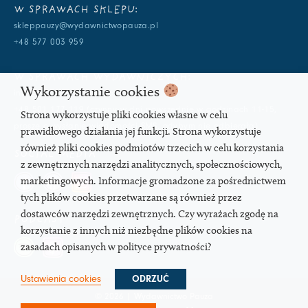
W SPRAWACH SKLEPU:
skleppauzy@wydawnictwopauza.pl
+48 577 003 959
W SPRAWACH WYDAWNICZYCH:
Wykorzystanie cookies
info@wydawnictwopauza.pl
+48 501 177 119 (czynny w dni powszednie w godzinach 11-15,
Strona wykorzystuje pliki cookies własne w celu
proszę o wysłanie wiadomości SMS, gdybym nie odbierała)
prawidłowego działania jej funkcji. Strona wykorzystuje
również pliki cookies podmiotów trzecich w celu korzystania
SOCIAL MEDIA
z zewnętrznych narzędzi analitycznych, społecznościowych,
marketingowych. Informacje gromadzone za pośrednictwem
tych plików cookies przetwarzane są również przez
dostawców narzędzi zewnętrznych. Czy wyrażach zgodę na
PODCAST
korzystanie z innych niż niezbędne plików cookies na
zasadach opisanych w polityce prywatności?
Ustawienia cookies
ODRZUĆ
© 2026 | Wydawnictwo Pauza