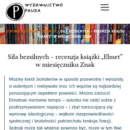
Przejdź
WYDAWNICTWO
do
PAUZA
treści
STRONA GŁÓWNA
/
RECENZJE
/ SIŁA BEZSILNYCH – RECENZJA KSIĄŻKI
„ELMET” W MIESIĘCZNIKU ZNAK
Siła bezsilnych – recenzja książki „Elmet”
w miesięczniku Znak
Mozley kreśli bohaterów w sposób przewrotny i wyrazisty,
a autentyzm i niebywała moc ich więzów są najbardziej
poruszającym aspektem powieści. Można zarzucić
Elmetowi nierówne tempo – autorka nie radzi sobie z
podtrzymywaniem napięcia – i zbyt narzucającą się
wymowę ideologiczną – wątkom niesprawiedliwości
społecznej i brutalności patriarchatu brakuje finezji.
Jednak może tak właśnie powinno być, może w tym tkwi