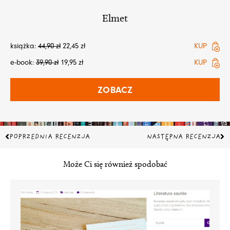
Elmet
książka:
44,90
zł
22,45
zł
KUP
e-book:
39,90
zł
19,95
zł
KUP
ZOBACZ
Prev
Na
POPRZEDNIA RECENZJA
NASTĘPNA RECENZJA
Może Ci się również spodobać