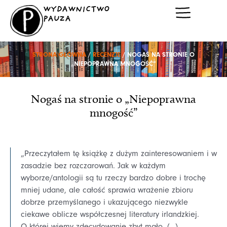
Przejdź
WYDAWNICTWO
do
PAUZA
treści
STRONA GŁÓWNA
/
RECENZJE
/ NOGAŚ NA STRONIE O
„NIEPOPRAWNA MNOGOŚĆ”
Nogaś na stronie o „Niepoprawna
mnogość”
„Przeczytałem tę książkę z dużym zainteresowaniem i w
zasadzie bez rozczarowań. Jak w każdym
wyborze/antologii są tu rzeczy bardzo dobre i trochę
mniej udane, ale całość sprawia wrażenie zbioru
dobrze przemyślanego i ukazującego niezwykle
ciekawe oblicze współczesnej literatury irlandzkiej.
O której wiemy zdecydowanie zbyt mało. (…)