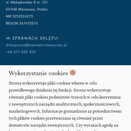
ul. Meksykańska 8 m. 151
03-948 Warszawa, Polska
NIP 5252024273
REGON 367470313
W SPRAWACH SKLEPU:
skleppauzy@wydawnictwopauza.pl
+48 577 003 959
W SPRAWACH WYDAWNICZYCH:
Wykorzystanie cookies
info@wydawnictwopauza.pl
+48 501 177 119 (czynny w dni powszednie w godzinach 11-15,
Strona wykorzystuje pliki cookies własne w celu
proszę o wysłanie wiadomości SMS, gdybym nie odbierała)
prawidłowego działania jej funkcji. Strona wykorzystuje
również pliki cookies podmiotów trzecich w celu korzystania
SOCIAL MEDIA
z zewnętrznych narzędzi analitycznych, społecznościowych,
marketingowych. Informacje gromadzone za pośrednictwem
tych plików cookies przetwarzane są również przez
dostawców narzędzi zewnętrznych. Czy wyrażach zgodę na
PODCAST