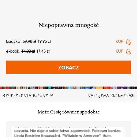
Niepoprawna mnogość
książka:
39,90
zł
19,95
zł
KUP
e-book:
34,90
zł
17,45
zł
KUP
ZOBACZ
Prev
Na
POPRZEDNIA RECENZJA
NASTĘPNA RECENZJA
Może Ci się również spodobać