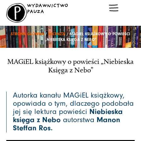
Przejdź
WYDAWNICTWO
do
PAUZA
treści
STRONA GŁÓWNA
/
RECENZJE
/ MAGIEL KSIĄŻKOWY O POWIEŚCI
„NIEBIESKA KSIĘGA Z NEBO”
MAGiEL książkowy o powieści „Niebieska
Księga z Nebo”
Autorka kanału MAGiEL książkowy,
opowiada o tym, dlaczego podobała
jej się lektura powieści
Niebieska
księga z Nebo
autorstwa
Manon
Steffan Ros.