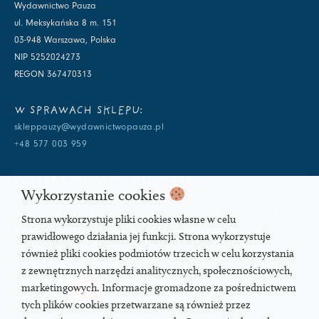
Wydawnictwo Pauza
ul. Meksykańska 8 m. 151
03-948 Warszawa, Polska
NIP 5252024273
REGON 367470313
W SPRAWACH SKLEPU:
skleppauzy@wydawnictwopauza.pl
+48 577 003 959
W SPRAWACH WYDAWNICZYCH:
Wykorzystanie cookies
info@wydawnictwopauza.pl
+48 501 177 119 (czynny w dni powszednie w godzinach 11-15,
Strona wykorzystuje pliki cookies własne w celu
proszę o wysłanie wiadomości SMS, gdybym nie odbierała)
prawidłowego działania jej funkcji. Strona wykorzystuje
również pliki cookies podmiotów trzecich w celu korzystania
SOCIAL MEDIA
z zewnętrznych narzędzi analitycznych, społecznościowych,
marketingowych. Informacje gromadzone za pośrednictwem
tych plików cookies przetwarzane są również przez