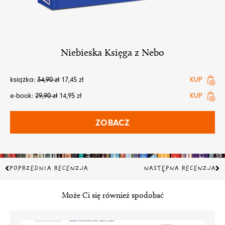
Niebieska Księga z Nebo
książka:
34,90
zł
17,45
zł
KUP
e-book:
29,90
zł
14,95
zł
KUP
ZOBACZ
Prev
Na
POPRZEDNIA RECENZJA
NASTĘPNA RECENZJA
Może Ci się również spodobać