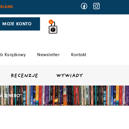
RLAND
0
MOJE KONTO
b Książkowy
Newsletter
Kontakt
RECENZJE
WYWIADY
GA Z NEBO”