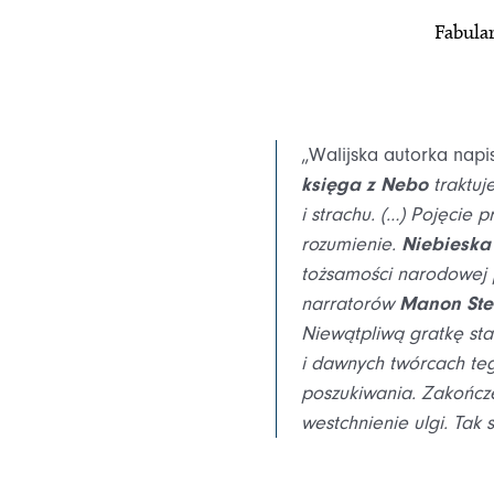
Fabular
„Walijska autorka napi
księga z Nebo
traktuj
i strachu. (…) Pojęcie 
rozumienie.
Niebieska
tożsamości narodowej p
narratorów
Manon Ste
Niewątpliwą gratkę sta
i dawnych twórcach teg
poszukiwania. Zakońc
westchnienie ulgi. Tak 