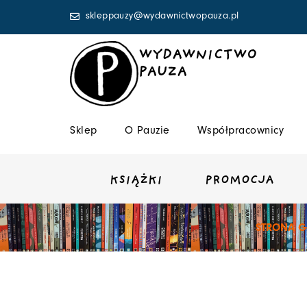
Przejdź
skleppauzy@wydawnictwopauza.pl
do
treści
WYDAWNICTWO
PAUZA
Sklep
O Pauzie
Współpracownicy
KSIĄŻKI
PROMOCJA
STRONA 