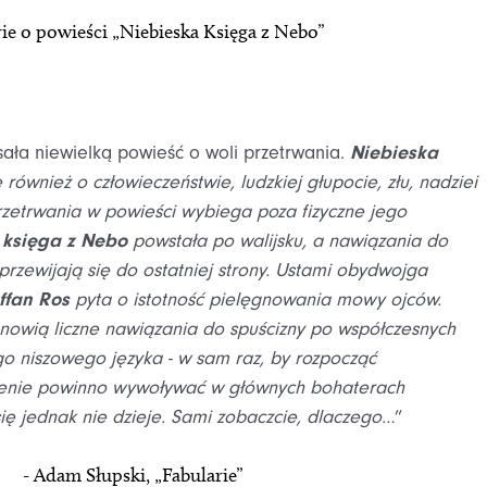
ie o powieści „Niebieska Księga z Nebo”
sała niewielką powieść o woli przetrwania.
Niebieska
e również o człowieczeństwie, ludzkiej głupocie, złu, nadziei
przetrwania w powieści wybiega poza fizyczne jego
 księga z Nebo
powstała po walijsku, a nawiązania do
rzewijają się do ostatniej strony. Ustami obydwojga
ffan Ros
pyta o istotność pielęgnowania mowy ojców.
nowią liczne nawiązania do spuścizny po współczesnych
o niszowego języka - w sam raz, by rozpocząć
zenie powinno wywoływać w głównych bohaterach
się jednak nie dzieje. Sami zobaczcie, dlaczego…
”
- Adam Słupski, „Fabularie”