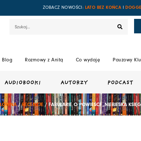
LATO BEZ KOŃCA
DOGGE
ZOBACZ NOWOŚCI:
I
Szukaj
Blog
Rozmowy z Anitą
Co wydaję
Pauzowy Klu
AUDIOBOOKI
AUTORZY
PODCAST
GŁÓWNA
/
RECENZJE
/ FABULARIE O POWIEŚCI „NIEBIESKA KSIĘ