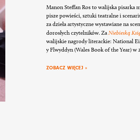
Manon Steffan Ros to walijska pisarka 
pisze powieści, sztuki teatralne i scena
za dzieła artystyczne wystawiane na sceni
dorosłych czytelników. Za
Niebieską Ksi
walijskie nagrody literackie: National E
y Flwyddyn (Wales Book of the Year) w 
ZOBACZ WIĘCEJ »