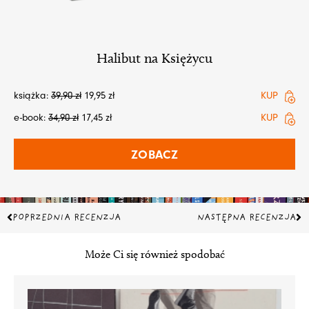
Halibut na Księżycu
książka:
39,90
zł
19,95
zł
KUP
e-book:
34,90
zł
17,45
zł
KUP
ZOBACZ
Prev
Na
POPRZEDNIA RECENZJA
NASTĘPNA RECENZJA
Może Ci się również spodobać