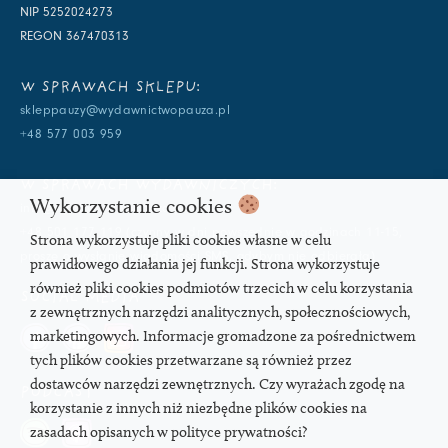
NIP 5252024273
REGON 367470313
W SPRAWACH SKLEPU:
skleppauzy@wydawnictwopauza.pl
+48 577 003 959
W SPRAWACH WYDAWNICZYCH:
Wykorzystanie cookies
info@wydawnictwopauza.pl
+48 501 177 119 (czynny w dni powszednie w godzinach 11-15,
Strona wykorzystuje pliki cookies własne w celu
proszę o wysłanie wiadomości SMS, gdybym nie odbierała)
prawidłowego działania jej funkcji. Strona wykorzystuje
również pliki cookies podmiotów trzecich w celu korzystania
SOCIAL MEDIA
z zewnętrznych narzędzi analitycznych, społecznościowych,
marketingowych. Informacje gromadzone za pośrednictwem
tych plików cookies przetwarzane są również przez
dostawców narzędzi zewnętrznych. Czy wyrażach zgodę na
PODCAST
korzystanie z innych niż niezbędne plików cookies na
zasadach opisanych w polityce prywatności?