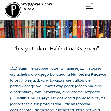
Przejdź
WYDAWNICTWO
do
PAUZA
treści
STRONA GŁÓWNA
/
RECENZJE
/ TŁUSTY DRUK O „HALIBUT NA
KSIĘŻYCU”
Tłusty Druk o „Halibut na Księżycu”
Vann
„(…)
nie próbuje nawet w najmniejszym stopniu
Halibut na Księżycu
uszlachetniać swojego bohatera, a
to ostra przejażdżka w towarzystwie całkowicie
pozbawionego woli mężczyzny poddającego się albo
autodestrukcyjnym instynktom, albo czarnej rozpaczy.
Halibut na Księżycu
(…)
to doskonała powieść o czymś
jednocześnie tak prozaicznym i tak niszczącym
codzienność, jak choroba psychiczna, która pozwala