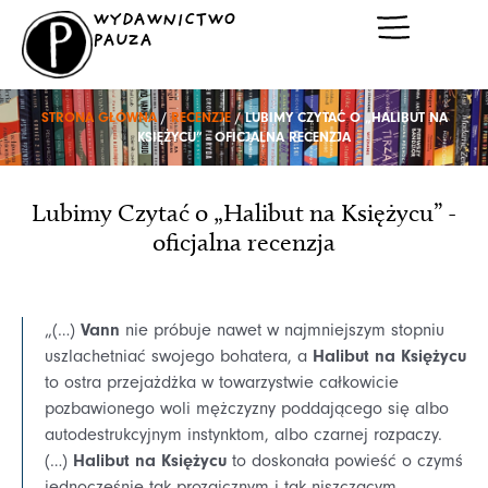
Przejdź
WYDAWNICTWO
do
PAUZA
treści
STRONA GŁÓWNA
/
RECENZJE
/ LUBIMY CZYTAĆ O „HALIBUT NA
KSIĘŻYCU” - OFICJALNA RECENZJA
Lubimy Czytać o „Halibut na Księżycu” -
oficjalna recenzja
Vann
„(…)
nie próbuje nawet w najmniejszym stopniu
Halibut na Księżycu
uszlachetniać swojego bohatera, a
to ostra przejażdżka w towarzystwie całkowicie
pozbawionego woli mężczyzny poddającego się albo
autodestrukcyjnym instynktom, albo czarnej rozpaczy.
Halibut na Księżycu
(…)
to doskonała powieść o czymś
jednocześnie tak prozaicznym i tak niszczącym