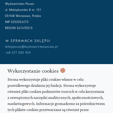
Wydawnictwo Pauza
ul. Meksykańska 8 m. 151
03-948 Warszawa, Polska
NIP 5252024273
REGON 367470313
W SPRAWACH SKLEPU:
skleppauzy@wydawnictwopauza.pl
+48 577 003 959
W SPRAWACH WYDAWNICZYCH:
Wykorzystanie cookies
info@wydawnictwopauza.pl
+48 501 177 119 (czynny w dni powszednie w godzinach 11-15,
Strona wykorzystuje pliki cookies własne w celu
proszę o wysłanie wiadomości SMS, gdybym nie odbierała)
prawidłowego działania jej funkcji. Strona wykorzystuje
również pliki cookies podmiotów trzecich w celu korzystania
SOCIAL MEDIA
z zewnętrznych narzędzi analitycznych, społecznościowych,
marketingowych. Informacje gromadzone za pośrednictwem
tych plików cookies przetwarzane są również przez