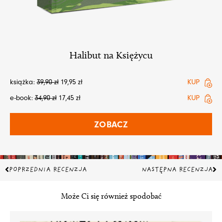
Halibut na Księżycu
książka:
39,90
zł
19,95
zł
KUP
e-book:
34,90
zł
17,45
zł
KUP
ZOBACZ
Prev
Na
POPRZEDNIA RECENZJA
NASTĘPNA RECENZJA
Może Ci się również spodobać