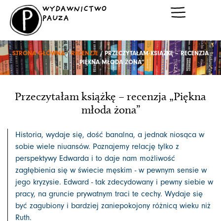
Przejdź
WYDAWNICTWO
do
PAUZA
treści
STRONA GŁÓWNA
/
RECENZJE
/ PRZECZYTAŁAM KSIĄŻKĘ – RECENZJA
„PIĘKNA MŁODA ŻONA”
Przeczytałam książkę – recenzja „Piękna
młoda żona”
Historia, wydaje się, dość banalna, a jednak niosąca w
sobie wiele niuansów. Poznajemy relację tylko z
perspektywy Edwarda i to daje nam możliwość
zagłębienia się w świecie męskim - w pewnym sensie w
jego kryzysie. Edward - tak zdecydowany i pewny siebie w
pracy, na gruncie prywatnym traci te cechy. Wydaje się
być zagubiony i bardziej zaniepokojony różnicą wieku niż
Ruth.