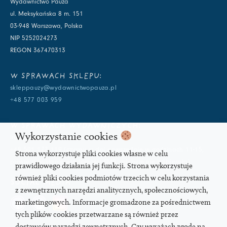
Wydawnictwo Pauza
ul. Meksykańska 8 m. 151
03-948 Warszawa, Polska
NIP 5252024273
REGON 367470313
W SPRAWACH SKLEPU:
skleppauzy@wydawnictwopauza.pl
+48 577 003 959
W SPRAWACH WYDAWNICZYCH:
Wykorzystanie cookies
info@wydawnictwopauza.pl
+48 501 177 119 (czynny w dni powszednie w godzinach 11-15,
Strona wykorzystuje pliki cookies własne w celu
proszę o wysłanie wiadomości SMS, gdybym nie odbierała)
prawidłowego działania jej funkcji. Strona wykorzystuje
również pliki cookies podmiotów trzecich w celu korzystania
SOCIAL MEDIA
z zewnętrznych narzędzi analitycznych, społecznościowych,
marketingowych. Informacje gromadzone za pośrednictwem
tych plików cookies przetwarzane są również przez
dostawców narzędzi zewnętrznych. Czy wyrażach zgodę na