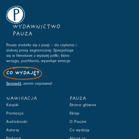
WYDAWNICTWO
PAUZA
Pauza zrodziła się z pasji – do czytania i
dobrej prozy zagranicznej. Specjalizuje
się w literaturze z wyższej półki, która
wciąga, pochłania, wywołuje emocje.
CO WYDAJĘ?
Sprawdź
, zanim napiszesz!
NAWIGACJA
PAUZA
Książki
Strona główna
Promocja
Sklep
Audiobooki
O Pauzie
Autorzy
Co wydaję
Podcast
About us