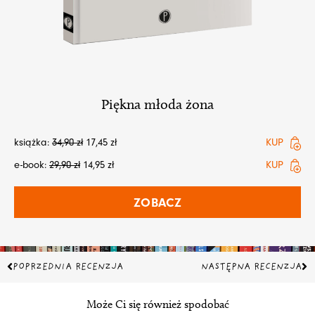
Piękna młoda żona
książka:
34,90
zł
17,45
zł
KUP
e-book:
29,90
zł
14,95
zł
KUP
ZOBACZ
Prev
Na
POPRZEDNIA RECENZJA
NASTĘPNA RECENZJA
Może Ci się również spodobać