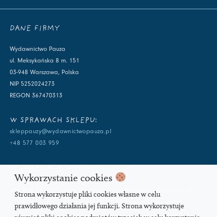
DANE FIRMY
Wydawnictwo Pauza
ul. Meksykańska 8 m. 151
03-948 Warszawa, Polska
NIP 5252024273
REGON 367470313
W SPRAWACH SKLEPU:
skleppauzy@wydawnictwopauza.pl
+48 577 003 959
W SPRAWACH WYDAWNICZYCH:
Wykorzystanie cookies
info@wydawnictwopauza.pl
+48 501 177 119 (czynny w dni powszednie w godzinach 11-15,
Strona wykorzystuje pliki cookies własne w celu
proszę o wysłanie wiadomości SMS, gdybym nie odbierała)
prawidłowego działania jej funkcji. Strona wykorzystuje