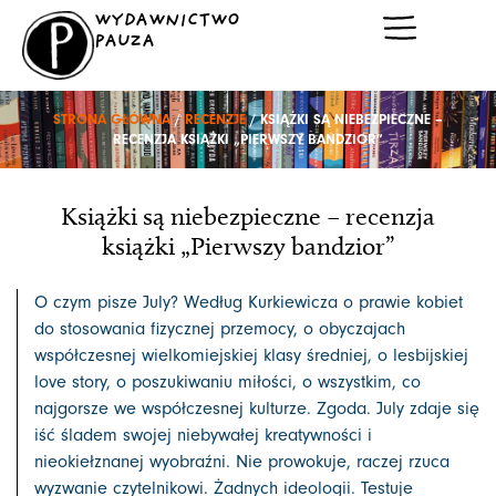
Przejdź
WYDAWNICTWO
do
PAUZA
treści
STRONA GŁÓWNA
/
RECENZJE
/ KSIĄŻKI SĄ NIEBEZPIECZNE –
RECENZJA KSIĄŻKI „PIERWSZY BANDZIOR”
Książki są niebezpieczne – recenzja
książki „Pierwszy bandzior”
O czym pisze July? Według Kurkiewicza o prawie kobiet
do stosowania fizycznej przemocy, o obyczajach
współczesnej wielkomiejskiej klasy średniej, o lesbijskiej
love story, o poszukiwaniu miłości, o wszystkim, co
najgorsze we współczesnej kulturze. Zgoda. July zdaje się
iść śladem swojej niebywałej kreatywności i
nieokiełznanej wyobraźni. Nie prowokuje, raczej rzuca
wyzwanie czytelnikowi. Żadnych ideologii. Testuje