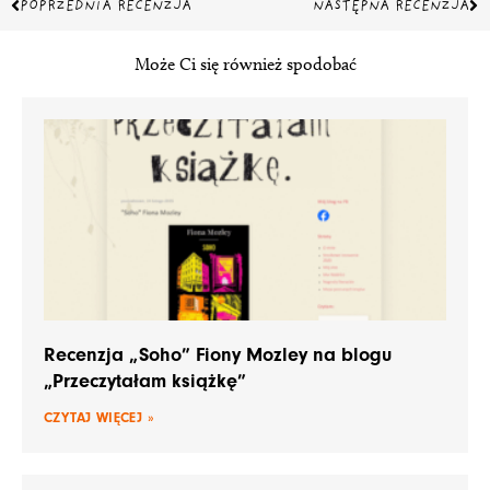
Prev
Na
POPRZEDNIA RECENZJA
NASTĘPNA RECENZJA
Może Ci się również spodobać
Recenzja „Soho” Fiony Mozley na blogu
„Przeczytałam książkę”
CZYTAJ WIĘCEJ »