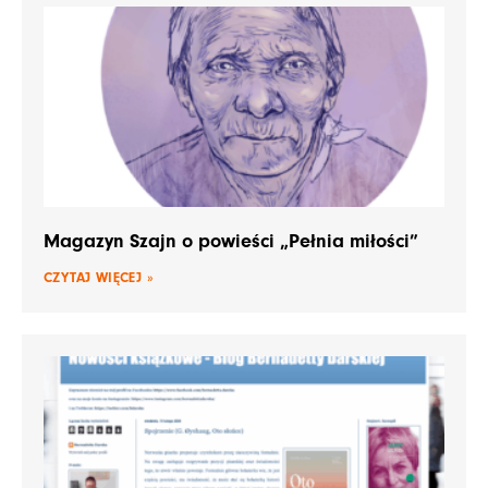
Magazyn Szajn o powieści „Pełnia miłości”
CZYTAJ WIĘCEJ »