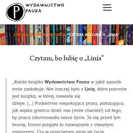
Przejdź
WYDAWNICTWO
do
PAUZA
treści
STRONA GŁÓWNA
/
RECENZJE
/ CZYTAM, BO LUBIĘ O „LINIA”
Czytam, bo lubię o „Linia”
Wydawnictwa Pauza
„Każda książka
w jakiś sposób
Linią
mnie zaskakuje. Nie inaczej było z
, która pozornie
jest książką, w której niewiele się
dzieje. (…) Podskórnie niepokojąca proza, pokazująca,
jak wąska granica dzieli nas (mnie również!) od tego,
by praca zdominowała nasze życie. Ja się przed tym
bronię, Emma przyjęła to rozwiązanie z otwartymi
ramionami. Czy w przeciwnym razie jej życie