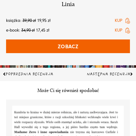
Linia
książka:
39,90
zł
19,95
zł
KUP
e-book:
34,90
zł
17,45
zł
KUP
ZOBACZ
Prev
Na
POPRZEDNIA RECENZJA
NASTĘPNA RECENZJA
Może Ci się również spodobać