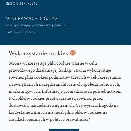
REGON 367470313
W SPRAWACH SKLEPU:
skleppauzy@wydawnictwopauza.pl
+48 577 003 959
W SPRAWACH WYDAWNICZYCH:
Wykorzystanie cookies
info@wydawnictwopauza.pl
+48 501 177 119 (czynny w dni powszednie w godzinach 11-15,
Strona wykorzystuje pliki cookies własne w celu
proszę o wysłanie wiadomości SMS, gdybym nie odbierała)
prawidłowego działania jej funkcji. Strona wykorzystuje
również pliki cookies podmiotów trzecich w celu korzystania
SOCIAL MEDIA
z zewnętrznych narzędzi analitycznych, społecznościowych,
marketingowych. Informacje gromadzone za pośrednictwem
tych plików cookies przetwarzane są również przez
dostawców narzędzi zewnętrznych. Czy wyrażach zgodę na
PODCAST
korzystanie z innych niż niezbędne plików cookies na
zasadach opisanych w polityce prywatności?