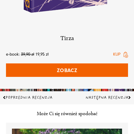
Tirza
e-book:
39,90
zł
19,95
zł
KUP
ZOBACZ
Prev
Na
POPRZEDNIA RECENZJA
NASTĘPNA RECENZJA
Może Ci się również spodobać