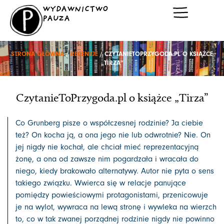
Przejdź
WYDAWNICTWO
do
PAUZA
treści
STRONA GŁÓWNA
/
RECENZJE
/ CZYTANIETOPRZYGODA.PL O KSIĄŻCE
„TIRZA”
CzytanieToPrzygoda.pl o książce „Tirza”
Co Grunberg pisze o współczesnej rodzinie? Ja ciebie
też? On kocha ją, a ona jego nie lub odwrotnie? Nie. On
jej nigdy nie kochał, ale chciał mieć reprezentacyjną
żonę, a ona od zawsze nim pogardzała i wracała do
niego, kiedy brakowało alternatywy. Autor nie pyta o sens
takiego związku. Wwierca się w relacje panujące
pomiędzy powieściowymi protagonistami, przenicowuje
je na wylot, wywraca na lewą stronę i wywleka na wierzch
to, co w tak zwanej porządnej rodzinie nigdy nie powinno