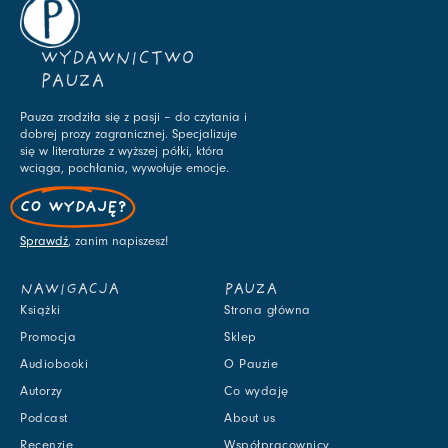
WYDAWNICTWO
PAUZA
Pauza zrodziła się z pasji – do czytania i
dobrej prozy zagranicznej. Specjalizuje
się w literaturze z wyższej półki, która
wciąga, pochłania, wywołuje emocje.
CO WYDAJĘ?
Sprawdź
, zanim napiszesz!
NAWIGACJA
PAUZA
Książki
Strona główna
Promocja
Sklep
Audiobooki
O Pauzie
Autorzy
Co wydaję
Podcast
About us
Recenzje
Współpracownicy