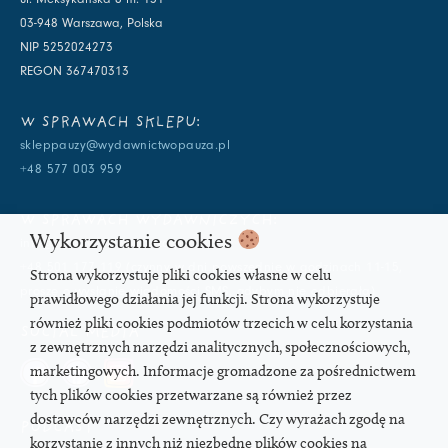
03-948 Warszawa, Polska
NIP 5252024273
REGON 367470313
W SPRAWACH SKLEPU:
skleppauzy@wydawnictwopauza.pl
+48 577 003 959
W SPRAWACH WYDAWNICZYCH:
Wykorzystanie cookies
info@wydawnictwopauza.pl
+48 501 177 119 (czynny w dni powszednie w godzinach 11-15,
Strona wykorzystuje pliki cookies własne w celu
proszę o wysłanie wiadomości SMS, gdybym nie odbierała)
prawidłowego działania jej funkcji. Strona wykorzystuje
również pliki cookies podmiotów trzecich w celu korzystania
SOCIAL MEDIA
z zewnętrznych narzędzi analitycznych, społecznościowych,
marketingowych. Informacje gromadzone za pośrednictwem
tych plików cookies przetwarzane są również przez
dostawców narzędzi zewnętrznych. Czy wyrażach zgodę na
PODCAST
korzystanie z innych niż niezbędne plików cookies na