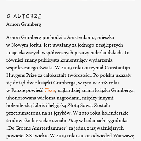
O AUTORZE
Arnon Grunberg
Arnon Grunberg pochodzi z Amsterdamu, mieszka
w Nowym Jorku. Jest uważany za jednego z najlepszych
i najciekawszych współczesnych pisarzy niderlandzkich. To
również znany publicysta komentujący wydarzenia
współczesnego świata. W 2009 roku otrzymał Constantijn
Huygens Prize za całokształt twórczości. Po polsku ukazały
się dotąd dwie książki Grunberga, w tym w 2018 roku
w Pauzie powieść
Tirza
, najbardziej znana książka Grunberga,
uhonorowana wieloma nagrodami, między innymi:
holenderską Libris i belgijską Złotą Sową. Została
przetłumaczona na 21 języków. W 2010 roku holenderskie
środowisko literackie uznało
Tirzę
w badaniach tygodnika
„De Groene Amsterdammer” za jedną z najważniejszych
powieści XXI wieku. W 2019 roku autor odwiedził Warszawę