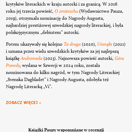
krytyków literackich w kraju autorki i za granicą. W 2016
roku jej trzecia powieść,
O zmierzchu
(Wydawnictwo Pauza,
2019), otrzymała nominację do Nagrody Augusta,
najbardziej prestiżowej szwedzkiej nagrody literackiej, i była
polskojęzycznym „debiutem” autorki.
Potem ukazywały się kolejno
Ta druga
(2020),
Utonęła
(2021)
i uznana przez wielu szwedzkich krytyków za jej najlepszą
książkę
Andromeda
(2023). Najnowsza powieść autorki,
Góra
Prawd
y
, wydana w Szwecji w 2024 roku, została
nominowana do kilku nagród, w tym Nagrody Literackiej
„Svenska Dagbladet” i Nagrody Augusta, zdobyła też
Nagrodę Literacką „Vi”.
ZOBACZ WIĘCEJ »
Książki Pauzy wspomniane w recenzji