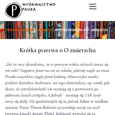
Przejdź
WYDAWNICTWO
do
PAUZA
treści
STRONA GŁÓWNA
/
RECENZJE
/ KRÓTKA PRZERWA O O ZMIERZCHU
Krótka przerwa o O zmierzchu
„
Ileż to razy słyszałyśmy, że w pewnym wieku różnych rzeczy się
nie robi? Najpierw jesteś na coś za młoda, później nagle za stara.
Przede wszystkim ciągle jesteś kobietą. Historyczka sztuki,
profesor Karolina Andersson, też tego doświadcza, np. wtedy gdy
słyszy, że czterdziestolatki nie rozstają się z partnerami po
jedenastu latach związku. A jednak - rozstają się. I ich życie
toczy się dalej. Nie spodziewajcie się tu jednak
Seksu w wielkim
mieście
. Proza Therese Bohman przywołuje raczej na myśl
intymne książki Agnety Pleijel. Kobiecość wymyka się tu