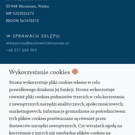
03-948 Warszawa, Polska
NIP 5252024273
REGON 367470313
W SPRAWACH SKLEPU:
skleppauzy@wydawnictwopauza.pl
+48 577 003 959
W SPRAWACH WYDAWNICZYCH:
Wykorzystanie cookies
info@wydawnictwopauza.pl
+48 501 177 119 (czynny w dni powszednie w godzinach 11-15,
Strona wykorzystuje pliki cookies własne w celu
proszę o wysłanie wiadomości SMS, gdybym nie odbierała)
prawidłowego działania jej funkcji. Strona wykorzystuje
również pliki cookies podmiotów trzecich w celu korzystania
SOCIAL MEDIA
z zewnętrznych narzędzi analitycznych, społecznościowych,
marketingowych. Informacje gromadzone za pośrednictwem
tych plików cookies przetwarzane są również przez
dostawców narzędzi zewnętrznych. Czy wyrażach zgodę na
PODCAST
korzystanie z innych niż niezbędne plików cookies na