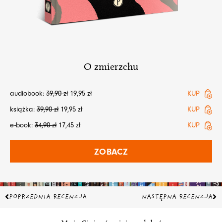
O zmierzchu
audiobook:
39,90
zł
19,95
zł
KUP
książka:
39,90
zł
19,95
zł
KUP
e-book:
34,90
zł
17,45
zł
KUP
ZOBACZ
Prev
Na
POPRZEDNIA RECENZJA
NASTĘPNA RECENZJA