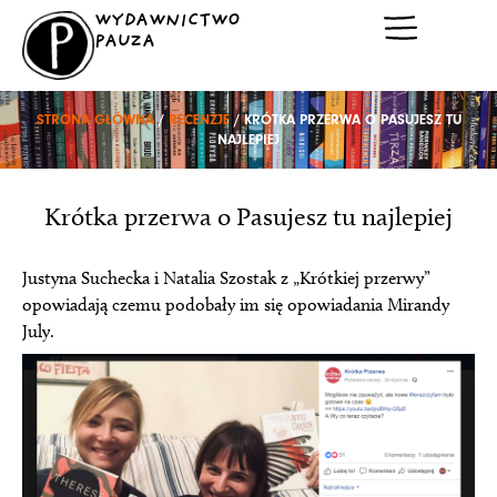
Przejdź
WYDAWNICTWO
do
PAUZA
treści
STRONA GŁÓWNA
/
RECENZJE
/ KRÓTKA PRZERWA O PASUJESZ TU
NAJLEPIEJ
Krótka przerwa o Pasujesz tu najlepiej
Justyna Suchecka i Natalia Szostak z „Krótkiej przerwy”
opowiadają czemu podobały im się opowiadania Mirandy
July.