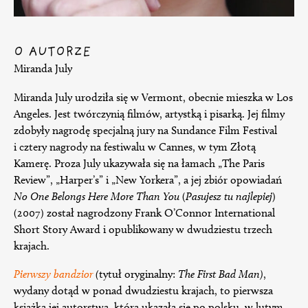
O AUTORZE
Miranda July
Miranda July urodziła się w Vermont, obecnie mieszka w Los
Angeles. Jest twórczynią filmów, artystką i pisarką. Jej filmy
zdobyły nagrodę specjalną jury na Sundance Film Festival
i cztery nagrody na festiwalu w Cannes, w tym Złotą
Kamerę. Proza July ukazywała się na łamach „The Paris
Review”, „Harper’s” i „New Yorkera”, a jej zbiór opowiadań
No One Belongs Here More Than You
(
Pasujesz tu najlepiej
)
(2007) został nagrodzony Frank O’Connor International
Short Story Award i opublikowany w dwudziestu trzech
krajach.
Pierwszy bandzior
(
tytuł oryginalny:
The First Bad Man)
,
wydany dotąd w ponad dwudziestu krajach, to pierwsza
książka jej autorstwa, która ukazała się po polsku, w lutym