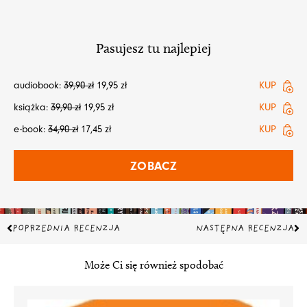
Pasujesz tu najlepiej
audiobook:
39,90
zł
19,95
zł
KUP
książka:
39,90
zł
19,95
zł
KUP
e-book:
34,90
zł
17,45
zł
KUP
ZOBACZ
Prev
Na
POPRZEDNIA RECENZJA
NASTĘPNA RECENZJA
Może Ci się również spodobać