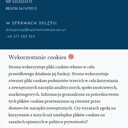
NIP 5252024273
REGON 367470313
W SPRAWACH SKLEPU:
skleppauzy@wydawnictwopauza.pl
+48 577 003 959
W SPRAWACH WYDAWNICZYCH:
Wykorzystanie cookies
info@wydawnictwopauza.pl
+48 501 177 119 (czynny w dni powszednie w godzinach 11-15,
Strona wykorzystuje pliki cookies własne w celu
proszę o wysłanie wiadomości SMS, gdybym nie odbierała)
prawidłowego działania jej funkcji. Strona wykorzystuje
również pliki cookies podmiotów trzecich w celu korzystania
SOCIAL MEDIA
z zewnętrznych narzędzi analitycznych, społecznościowych,
marketingowych. Informacje gromadzone za pośrednictwem
tych plików cookies przetwarzane są również przez
dostawców narzędzi zewnętrznych. Czy wyrażach zgodę na
PODCAST
korzystanie z innych niż niezbędne plików cookies na
zasadach opisanych w polityce prywatności?