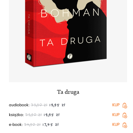
Ta druga
audiobook:
KUP
39,90
zł
19,95
zł
książka:
KUP
39,90
zł
19,95
zł
e-book:
KUP
34,90
zł
17,45
zł