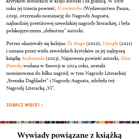
krytyków literackich w kraju autorki i za granicą. W 2016
roku jej trzecia powieść,
O zmierzchu
(Wydawnictwo Pauza,
2019), otrzymała nominację do Nagrody Augusta,
najbardziej prestiżowej szwedzkiej nagrody literackiej, i była
polskojęzycznym „debiutem” autorki.
Potem ukazywały się kolejno
Ta druga
(2020),
Utonęła
(2021)
i uznana przez wielu szwedzkich krytyków za jej najlepszą
książkę
Andromeda
(2023). Najnowsza powieść autorki,
Góra
Prawd
y
, wydana w Szwecji w 2024 roku, została
nominowana do kilku nagród, w tym Nagrody Literackiej
„Svenska Dagbladet” i Nagrody Augusta, zdobyła też
Nagrodę Literacką „Vi”.
ZOBACZ WIĘCEJ »
Wywiady powiązane z książką