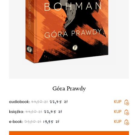
Góra Prawdy
audiobook:
KUP
44,90
zł
22,45
zł
książka:
KUP
44,90
zł
22,45
zł
e-book:
KUP
39,90
zł
19,95
zł