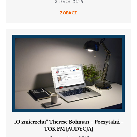
8 lipca 2019
ZOBACZ
„O zmierzchu” Therese Bohman – Poczytalni –
TOK FM [AUDYCJA]