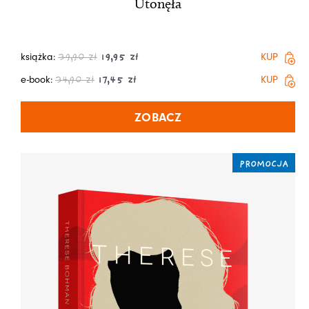
Utonęła
książka:
KUP
39,90
zł
19,95
zł
e-book:
KUP
34,90
zł
17,45
zł
ZOBACZ
PROMOCJA