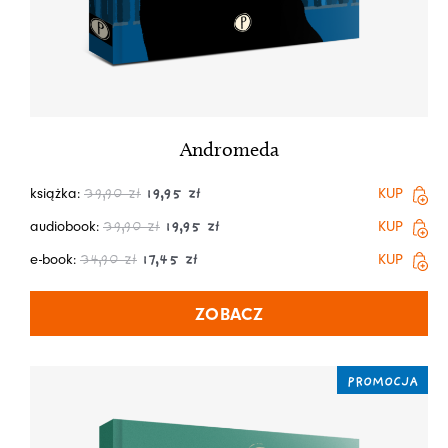
Andromeda
książka:
KUP
39,90
zł
19,95
zł
audiobook:
KUP
39,90
zł
19,95
zł
e-book:
KUP
34,90
zł
17,45
zł
ZOBACZ
PROMOCJA