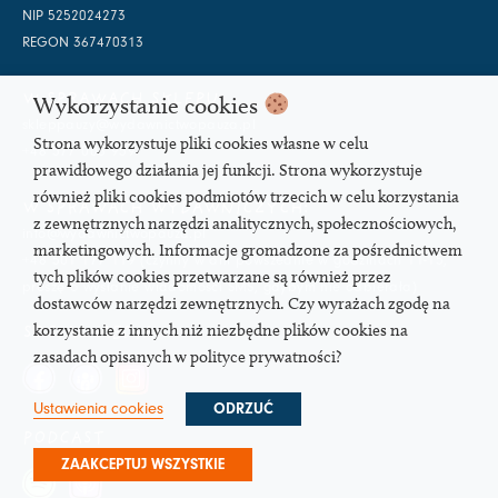
NIP 5252024273
REGON 367470313
W SPRAWACH SKLEPU:
Wykorzystanie cookies
skleppauzy@wydawnictwopauza.pl
Strona wykorzystuje pliki cookies własne w celu
+48 577 003 959
prawidłowego działania jej funkcji. Strona wykorzystuje
również pliki cookies podmiotów trzecich w celu korzystania
W SPRAWACH WYDAWNICZYCH:
z zewnętrznych narzędzi analitycznych, społecznościowych,
info@wydawnictwopauza.pl
marketingowych. Informacje gromadzone za pośrednictwem
+48 501 177 119 (czynny w dni powszednie w godzinach 11-15,
tych plików cookies przetwarzane są również przez
proszę o wysłanie wiadomości SMS, gdybym nie odbierała)
dostawców narzędzi zewnętrznych. Czy wyrażach zgodę na
korzystanie z innych niż niezbędne plików cookies na
SOCIAL MEDIA
zasadach opisanych w polityce prywatności?
Ustawienia cookies
ODRZUĆ
PODCAST
ZAAKCEPTUJ WSZYSTKIE