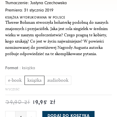
Tłumaczenie: Justyna Czechowska
17,45 zł
34,90 zł
Premiera: 31 stycznia 2019
do
do
KSIĄŻKA WYDRUKOWANA W POLSCE
19,95 zł
39,90 zł
Therese Bohman stworzyła bohaterkę podobną do naszych
znajomych i przyjaciółek. Jaka jest rola singielek w średnim
wieku w naszym społeczeństwie? Czego pragną te kobiety,
kogo szukają? Co jest w życiu najważniejsze? W powieści
nominowanej do prestiżowej Nagrody Augusta autorka
próbuje odpowiedzieć na te skomplikowane pytania.
ilość
Format
książka
O
zmierzchu
e-book
książka
audiobook
WYCZYŚĆ
39,90
zł
19,95
zł
DODAJ DO KOSZYKA