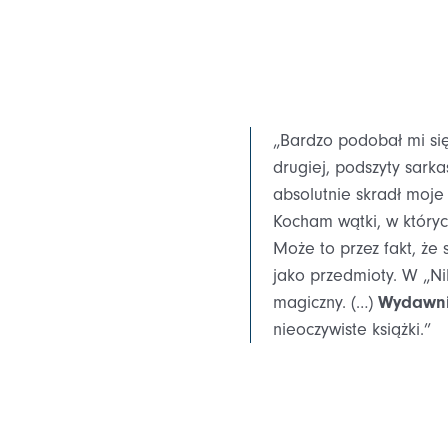
„Bardzo podobał mi się
drugiej, podszyty sark
absolutnie skradł moje
Kocham wątki, w których
Może to przez fakt, że 
jako przedmioty. W „Ni
magiczny. (…)
Wydawni
nieoczywiste książki.”