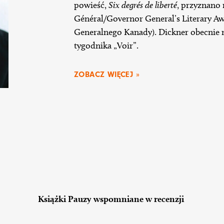
powieść,
Six degrés de liberté
, przyznano 
Général/Governor General’s Literary A
Generalnego Kanady). Dickner obecnie mi
tygodnika „Voir”.
ZOBACZ WIĘCEJ »
Książki Pauzy wspomniane w recenzji