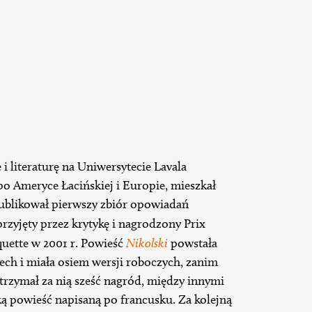
i literaturę na Uniwersytecie Lavala
po Ameryce Łacińskiej i Europie, mieszkał
publikował pierwszy zbiór opowiadań
rzyjęty przez krytykę i nagrodzony Prix
quette w 2001 r. Powieść
Nikolski
powstała
zech i miała osiem wersji roboczych, zanim
otrzymał za nią sześć nagród, między innymi
ką powieść napisaną po francusku. Za kolejną