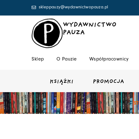
Przejdź
skleppauzy@wydawnictwopauza.pl
do
treści
WYDAWNICTWO
PAUZA
Sklep
O Pauzie
Współpracownicy
KSIĄŻKI
PROMOCJA
S