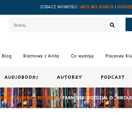
LATO BEZ KOŃCA
DOGGE
ZOBACZ NOWOŚCI:
I
Szukaj
Blog
Rozmowy z Anitą
Co wydaję
Pauzowy Klu
AUDIOBOOKI
AUTORZY
PODCAST
TRONA GŁÓWNA
/
RECENZJE
/ FRANCUSKI ROZDZIAŁ O „NIKOLS