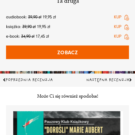
Ta druga
audiobook:
39,90
zł
19,95
zł
KUP
książka:
39,90
zł
19,95
zł
KUP
e-book:
34,90
zł
17,45
zł
KUP
ZOBACZ
Prev
Na
POPRZEDNIA RECENZJA
NASTĘPNA RECENZJA
Może Ci się również spodobać