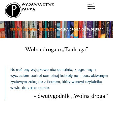
Przejdź
WYDAWNICTWO
do
PAUZA
treści
STRONA GŁÓWNA
/
RECENZJE
/ WOLNA DROGA O „TA DRUGA”
Wolna droga o „Ta druga”
Nakreślony wyjątkowo nienachalnie, z ogromnym
wyczuciem portret samotnej kobiety na nieoczekiwanym
życiowym zakręcie z finałem, który wprawi czytelnika
w wielkie zaskoczenie.
- dwutygodnik „Wolna droga”