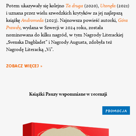
Potem ukazywały się kolejno
Ta druga
(2020),
Utonęła
(2021)
i uznana przez wielu szwedzkich krytyków za jej najlepszą
książkę
Andromeda
(2023). Najnowsza powieść autorki,
Góra
Prawd
y
, wydana w Szwecji w 2024 roku, została
nominowana do kilku nagród, w tym Nagrody Literackiej
„Svenska Dagbladet” i Nagrody Augusta, zdobyła też
Nagrodę Literacką „Vi”.
ZOBACZ WIĘCEJ »
Książki Pauzy wspomniane w recenzji
PROMOCJA