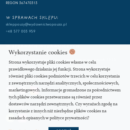
REGON 367470313
W SPRAWACH SKLEPU:
skleppauzy@wydawnictwopauza.pl
+48 577 003 959
W SPRAWACH WYDAWNICZYCH:
Wykorzystanie cookies
info@wydawnictwopauza.pl
+48 501 177 119 (czynny w dni powszednie w godzinach 11-15,
Strona wykorzystuje pliki cookies własne w celu
proszę o wysłanie wiadomości SMS, gdybym nie odbierała)
prawidłowego działania jej funkcji. Strona wykorzystuje
również pliki cookies podmiotów trzecich w celu korzystania
SOCIAL MEDIA
z zewnętrznych narzędzi analitycznych, społecznościowych,
marketingowych. Informacje gromadzone za pośrednictwem
tych plików cookies przetwarzane są również przez
dostawców narzędzi zewnętrznych. Czy wyrażach zgodę na
PODCAST
korzystanie z innych niż niezbędne plików cookies na
zasadach opisanych w polityce prywatności?