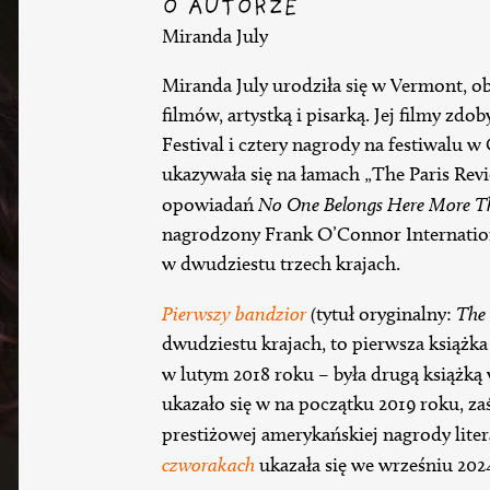
O AUTORZE
Miranda July
Miranda July urodziła się w Vermont, ob
filmów, artystką i pisarką. Jej filmy zd
Festival i cztery nagrody na festiwalu 
ukazywała się na łamach „The Paris Revie
opowiadań
No One Belongs Here More T
nagrodzony Frank O’Connor Internation
w dwudziestu trzech krajach.
Pierwszy bandzior
(
tytuł oryginalny:
The 
dwudziestu krajach, to pierwsza książka 
w lutym 2018 roku – była drugą książką
ukazało się w na początku 2019 roku, z
prestiżowej amerykańskiej nagrody lit
czworakach
ukazała się we wrześniu 202