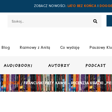
LATO BEZ KOŃCA
DOGGE
ZOBACZ NOWOŚCI:
I
Szukaj
Blog
Rozmowy z Anitą
Co wydaję
Pauzowy Klu
AUDIOBOOKI
AUTORZY
PODCAST
/
RECENZJE
/ FRANCUSKI PRZY KAWIE – RECENZJA KSIĄŻKI „P