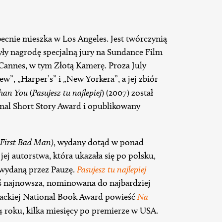
ecnie mieszka w Los Angeles. Jest twórczynią
obyły nagrodę specjalną jury na Sundance Film
w Cannes, w tym Złotą Kamerę. Proza July
w”, „Harper’s” i „New Yorkera”, a jej zbiór
han You
(
Pasujesz tu najlepiej
) (2007) został
al Short Story Award i opublikowany
First Bad Man)
, wydany dotąd w ponad
jej autorstwa, która ukazała się po polsku,
 wydaną przez Pauzę.
Pasujesz tu najlepiej
aś najnowsza, nominowana do najbardziej
erackiej National Book Award powieść
Na
4 roku, kilka miesięcy po premierze w USA.