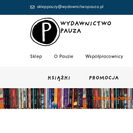
Przejdź
skleppauzy@wydawnictwopauza.pl
do
treści
WYDAWNICTWO
PAUZA
Sklep
O Pauzie
Współpracownicy
KSIĄŻKI
PROMOCJA
STRONA GŁÓWNA