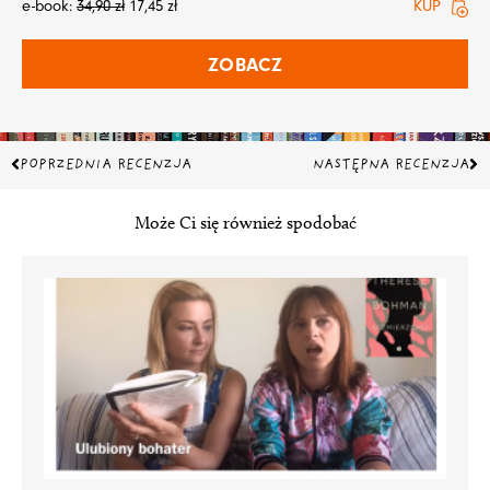
e-book:
34,90
zł
17,45
zł
KUP
ZOBACZ
Prev
Na
POPRZEDNIA RECENZJA
NASTĘPNA RECENZJA
Może Ci się również spodobać