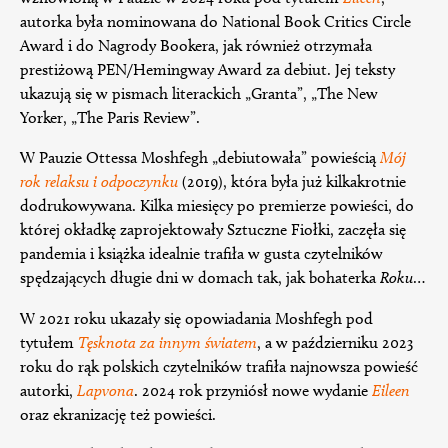
autorka była nominowana do National Book Critics Circle
Award i do Nagrody Bookera, jak również otrzymała
prestiżową PEN/Hemingway Award za debiut. Jej teksty
ukazują się w pismach literackich „Granta”, „The New
Yorker, „The Paris Review”.
W Pauzie Ottessa Moshfegh „debiutowała” powieścią
Mój
rok relaksu i odpoczynku
(2019), która była już kilkakrotnie
dodrukowywana. Kilka miesięcy po premierze powieści, do
której okładkę zaprojektowały Sztuczne Fiołki, zaczęła się
pandemia i książka idealnie trafiła w gusta czytelników
spędzających długie dni w domach tak, jak bohaterka
Roku
…
W 2021 roku ukazały się opowiadania Moshfegh pod
tytułem
Tęsknota za innym światem
, a w październiku 2023
roku do rąk polskich czytelników trafiła najnowsza powieść
autorki,
Lapvona
. 2024 rok przyniósł nowe wydanie
Eileen
oraz ekranizację też powieści.