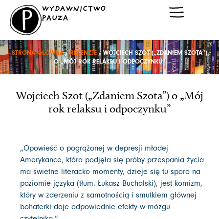
Przejdź
WYDAWNICTWO
do
PAUZA
treści
STRONA GŁÓWNA
/
RECENZJE
/ WOJCIECH SZOT („ZDANIEM SZOTA”)
O „MÓJ ROK RELAKSU I ODPOCZYNKU”
Wojciech Szot („Zdaniem Szota”) o „Mój
rok relaksu i odpoczynku”
„Opowieść o pogrążonej w depresji młodej
Amerykance, która podjęła się próby przespania życia
ma świetne literacko momenty, dzieje się tu sporo na
poziomie języka (tłum. Łukasz Buchalski), jest komizm,
który w zderzeniu z samotnością i smutkiem głównej
bohaterki daje odpowiednie efekty w mózgu
czytelnika.”