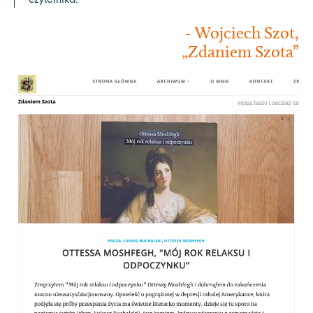
- Wojciech Szot,
„Zdaniem Szota”