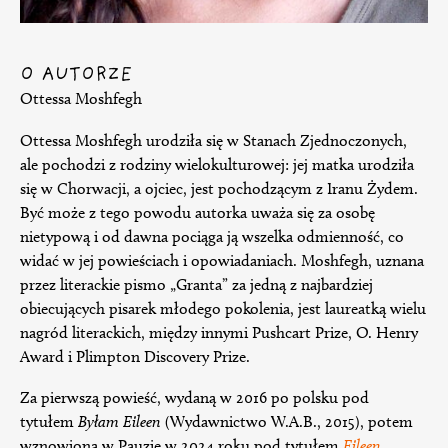
O AUTORZE
Ottessa Moshfegh
Ottessa Moshfegh urodziła się w Stanach Zjednoczonych,
ale pochodzi z rodziny wielokulturowej: jej matka urodziła
się w Chorwacji, a ojciec, jest pochodzącym z Iranu Żydem.
Być może z tego powodu autorka uważa się za osobę
nietypową i od dawna pociąga ją wszelka odmienność, co
widać w jej powieściach i opowiadaniach. Moshfegh, uznana
przez literackie pismo „Granta” za jedną z najbardziej
obiecujących pisarek młodego pokolenia, jest laureatką wielu
nagród literackich, między innymi Pushcart Prize, O. Henry
Award i Plimpton Discovery Prize.
Za pierwszą powieść, wydaną w 2016 po polsku pod
tytułem
Byłam Eileen
(Wydawnictwo W.A.B., 2015), potem
wznowioną w Pauzie w 2024 roku pod tytułem
Eileen
,