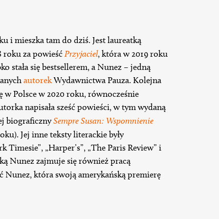
 i mieszka tam do dziś. Jest laureatką
8 roku za powieść
Przyjaciel
, która w 2019 roku
bko stała się bestsellerem, a Nunez – jedną
bianych
autorek
Wydawnictwa Pauza. Kolejna
się w Polsce w 2020 roku, równocześnie
torka napisała sześć powieści, w tym wydaną
ej biograficzny
Sempre Susan: Wspomnienie
ku). Jej inne teksty literackie były
Timesie”, „Harper’s”, „The Paris Review” i
ką Nunez zajmuje się również pracą
ć Nunez, która swoją amerykańską premierę