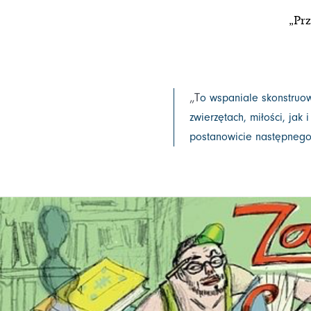
„Prz
„T
o wspaniale skonstruow
zwierzętach, miłości, jak 
postanowicie następnego w