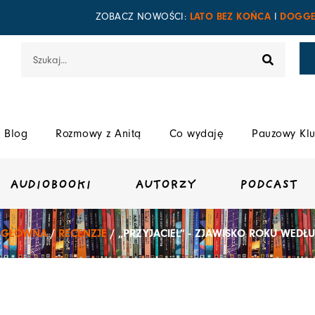
LATO BEZ KOŃCA
DOGGE
ZOBACZ NOWOŚCI:
I
Szukaj
Blog
Rozmowy z Anitą
Co wydaję
Pauzowy Klu
AUDIOBOOKI
AUTORZY
PODCAST
 GŁÓWNA
/
RECENZJE
/ „PRZYJACIEL” - ZJAWISKO ROKU WEDŁ