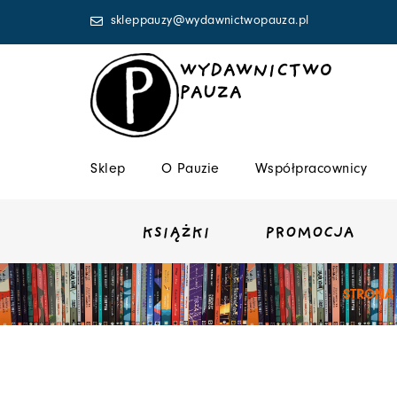
Przejdź
skleppauzy@wydawnictwopauza.pl
do
treści
WYDAWNICTWO
PAUZA
Sklep
O Pauzie
Współpracownicy
KSIĄŻKI
PROMOCJA
STRONA