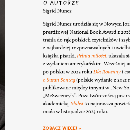
O AUTORZE
Sigrid Nunez
Sigrid Nunez urodziła się w Nowym Jorku
prestiżowej National Book Award z 201
trafiła do rąk polskich czytelników i szy
z najbardziej rozpoznawalnych i uwiel
książka pisarki,
Pełnia miłości
, ukazała 
z wydaniem amerykańskim. Wcześniej au
po polsku w 2022 roku
Dla Rouenny
i es
o Susan Sontag
(polskie wydanie z 2021 ro
publikowane między innymi w „New York 
„McSweeney’s”. Poza twórczością pisars
akademicką.
Słabsi
to najnowsza powieś
miała w listopadzie 2023 roku.
ZOBACZ WIĘCEJ »